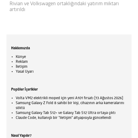
Rivian ve Volkswagen ortaklığındaki yatırım miktarı
artırıldı
Hakkımızda
Künye
Reklam
İletişim
Yasal Uyarı
Popüler İçerikler
Volta VM2 elektrikli moped için yeni A101 fırsatı [13 Ağustos 2026]
Samsung Galaxy Z Fold 8 sahibi bir kişi, cihazının arka kameralarını
söktü
Samsung Galaxy Tab S12+ ve Galaxy Tab S12 Ultra ortaya çıktı
Claude Code, kullanışlı bir "iletişim" altyapısıyla güncellendi
Nasıl Yapılır?