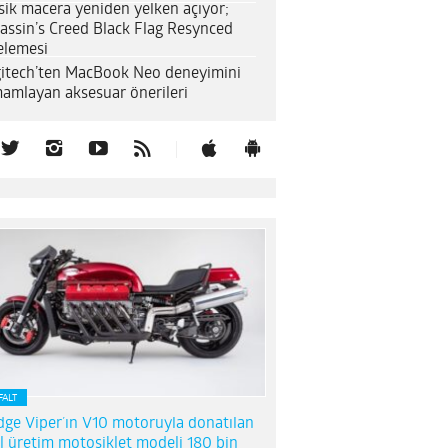
sik macera yeniden yelken açıyor;
assin’s Creed Black Flag Resynced
elemesi
itech’ten MacBook Neo deneyimini
amlayan aksesuar önerileri
FALT
ge Viper’ın V10 motoruyla donatılan
l üretim motosiklet modeli 180 bin