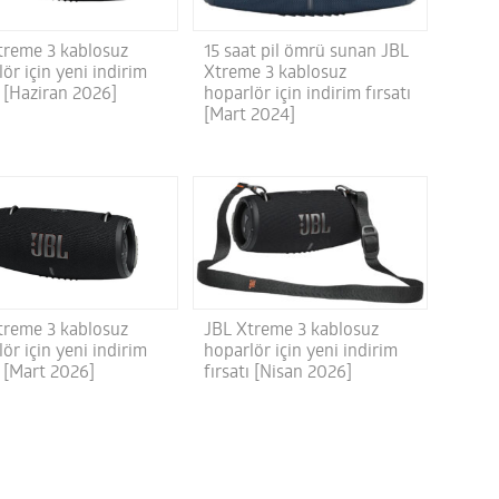
treme 3 kablosuz
15 saat pil ömrü sunan JBL
ör için yeni indirim
Xtreme 3 kablosuz
ı [Haziran 2026]
hoparlör için indirim fırsatı
[Mart 2024]
treme 3 kablosuz
JBL Xtreme 3 kablosuz
ör için yeni indirim
hoparlör için yeni indirim
ı [Mart 2026]
fırsatı [Nisan 2026]