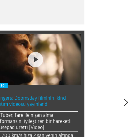
DEO
ngers: Doomsday filminin ikinci
ıtım videosu yayınlandı
Tuber, fare ile nişan alma
formansını iyileştiren bir hareketli
sepad üretti [Video]
, 700 km/s hıza 2 saniyenin altında