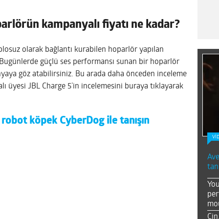
arlörün kampanyalı fiyatı ne kadar?
blosuz olarak bağlantı kurabilen hoparlör yapılan
r. Bugünlerde güçlü ses performansı sunan bir hoparlör
aya göz atabilirsiniz. Bu arada daha önceden inceleme
alı üyesi JBL Charge 5’in incelemesini buraya tıklayarak
 robot köpek CyberDog ile tanışın
Vİ
Ave
tan
You
per
mou
Çin