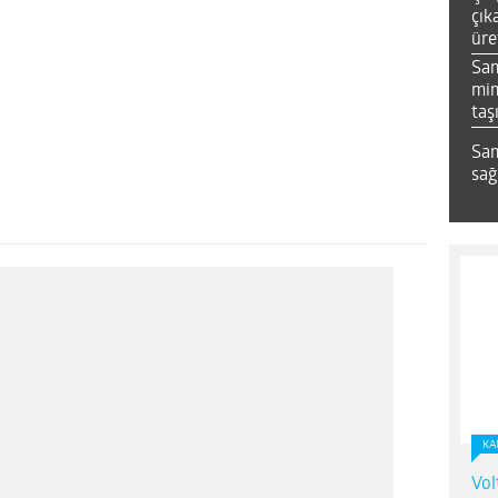
çık
üre
Sa
mim
taş
Sam
sağ
KA
Vol