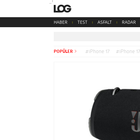
HABER
TEST
ASFALT
RADAR
POPÜLER
#iPhone 17
#iPhone 17