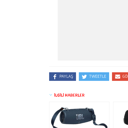
PAYLAŞ
TWEETLE
GÖ
İLGİLİ HABERLER