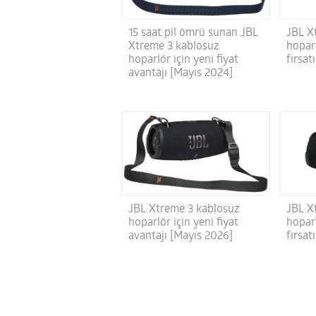
JBL X
15 saat pil ömrü sunan JBL
hoparl
Xtreme 3 kablosuz
fırsat
hoparlör için yeni fiyat
avantajı [Mayıs 2024]
JBL X
JBL Xtreme 3 kablosuz
hoparl
hoparlör için yeni fiyat
fırsat
avantajı [Mayıs 2026]