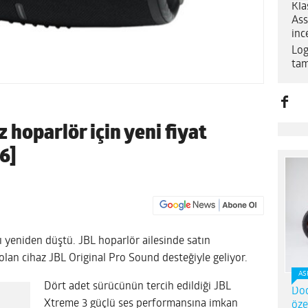
Kla
Ass
inc
Log
tam
hoparlör için yeni fiyat
6]
 yeniden düştü. JBL hoparlör ailesinde satın
 olan cihaz JBL Original Pro Sound desteğiyle geliyor.
AS
Dört adet sürücünün tercih edildiği JBL
Dod
Xtreme 3 güçlü ses performansına imkan
öze