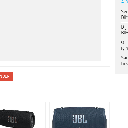
A10
Sen
BİM
Dij
BİM
QLE
içi
Sam
fır
NDER