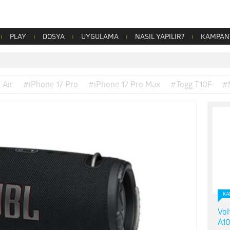
PLAY
DOSYA
UYGULAMA
NASIL YAPILIR?
KAMPAN
 Air
#iPhone 17 Pro
#iPhone 17 Pro Max
#Togg T10F
#
KA
Vol
A10