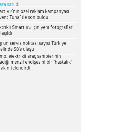
ara satıldı
rt #2’nin özel reklam kampanyası
vent Tuna” ile son buldu
ktrikli Smart #2 için yeni fotoğraflar
laşıldı
g’un servis noktası sayısı Türkiye
elinde 58’e ulaştı
mp, elektrikli araç sahiplerinin
adığı menzil endişesini bir “hastalık”
rak nitelendirdi