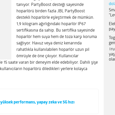
dol
tanıyor. PartyBoost desteği sayesinde
Sma
hoparlörü birden fazla JBL PartyBoost
“Le
destekli hoparlörle eşleştirmek de mümkün.
Ele
1,9 kilogram ağırlığındaki hoparlör IP67
pay
sertifikasına da sahip. Bu sertifika sayesinde
hoparlör hem suya hem de toza karşı koruma
Tog
gen
sağlıyor. Havuz veya deniz kenarında
Tru
rahatlıkla kullanılabilen hoparlör uzun pil
yaş
ömrüyle de öne çıkıyor. Kullanıcılar
ola
e 15 saate varan bir deneyim elde edebiliyor. Dahili şişe
 kullanıcıların hoparlörü diledikleri yerlere kolayca
 yüksek performans, yapay zeka ve 5G hızı