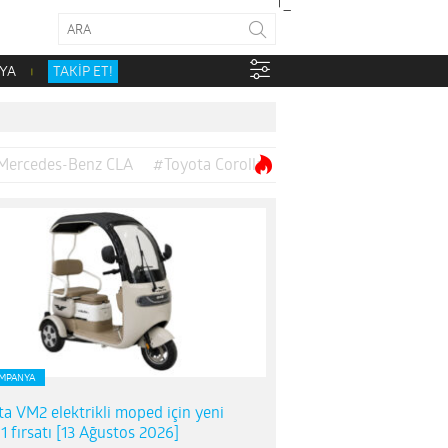
YA
TAKİP ET!
Mercedes-Benz CLA
#Toyota Corolla
MPANYA
ta VM2 elektrikli moped için yeni
1 fırsatı [13 Ağustos 2026]