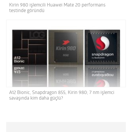
Kirin 980 işlemcili Huawei Mate 20 performans
testinde göründü
A12 Bionic, Snapdragon 855, Kirin 980; 7 nm işlemci
savaşında kim daha güçlü?