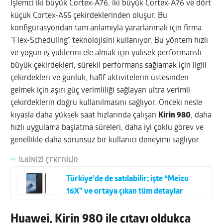
İşlemci iki büyük Cortex-A76, iki büyük Cortex-A76 ve dört
küçük Cortex-A55 çekirdeklerinden oluşur. Bu
konfigürasyondan tam anlamıyla yararlanmak için firma
“Flex-Scheduling” teknolojisini kullanıyor. Bu yöntem hızlı
ve yoğun iş yüklerini ele almak için yüksek performanslı
büyük çekirdekleri, sürekli performans sağlamak için ilgili
çekirdekleri ve günlük, hafif aktivitelerin üstesinden
gelmek için aşırı güç verimliliği sağlayan ultra verimli
çekirdeklerin doğru kullanılmasını sağlıyor. Önceki nesle
kıyasla daha yüksek saat hızlarında çalışan
Kirin 980
, daha
hızlı uygulama başlatma süreleri, daha iyi çoklu görev ve
genellikle daha sorunsuz bir kullanıcı deneyimi sağlıyor.
İLGİNİZİ ÇEKEBİLİR
Türkiye’de de satılabilir; işte “Meizu
16X” ve ortaya çıkan tüm detaylar
Huawei, Kirin 980 ile çıtayı oldukça