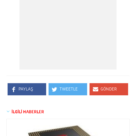
PAYLAŞ
TWEETLE
GÖNDER
İLGİLİ HABERLER