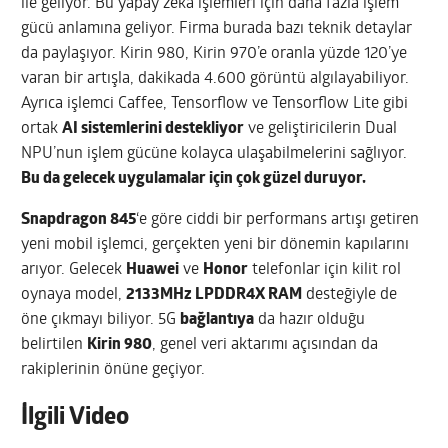
ile geliyor. Bu yapay zeka işlemleri için daha fazla işlem
gücü anlamına geliyor. Firma burada bazı teknik detaylar
da paylaşıyor. Kirin 980, Kirin 970’e oranla yüzde 120’ye
varan bir artışla, dakikada 4.600 görüntü algılayabiliyor.
Ayrıca işlemci Caffee, Tensorflow ve Tensorflow Lite gibi
ortak
AI sistemlerini destekliyor
ve geliştiricilerin Dual
NPU’nun işlem gücüne kolayca ulaşabilmelerini sağlıyor.
Bu da gelecek uygulamalar için çok güzel duruyor.
Snapdragon 845
‘e göre ciddi bir performans artışı getiren
yeni mobil işlemci, gerçekten yeni bir dönemin kapılarını
arıyor. Gelecek
Huawei
ve
Honor
telefonlar için kilit rol
oynaya model,
2133MHz LPDDR4X RAM
desteğiyle de
öne çıkmayı biliyor. 5G
bağlantıya
da hazır olduğu
belirtilen
Kirin 980
, genel veri aktarımı açısından da
rakiplerinin önüne geçiyor.
İlgili Video