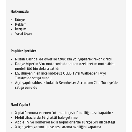
Hakkımızda
Künye
Reklam
İletişim
Yasal Uyarı
Popüler İçerikler
Nissan Qashqai e-Power ile 1.980 km yol yapılarak rekor kırıldı
Dodge Viper'ın V10 motoruyla donatılan özel üretim motosiklet
modeli 180 bin dolara satıldı
LG, dünyanın en ince kablosuz OLED TV’si Wallpaper TV’yi
Türkiye’de satışa sundu
Açık yapılı kablosuz kulaklık Sennheiser Accentum Clip, Türkiye'de
satışa sunuldu
Nasıl Yapılır?
X platformuna eklenen “otomatik çeviri” özelliği nasıl kapatılır?
Mobil cihazlarda 5G’yi aktif hale getirme
Apple TV ve HomePod akıllı hoparlörlerde Türkçe Siri dil desteği
X için gelen görüntülü ve sesli arama özelliğini kapatma