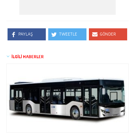
PAYLAŞ
TWEETLE
GÖNDER
İLGİLİ HABERLER