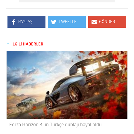
PAYLAŞ
TWEETLE
GÖNDER
İLGİLİ HABERLER
Forza Horizon 4’ün Türkçe dublajı hayal oldu