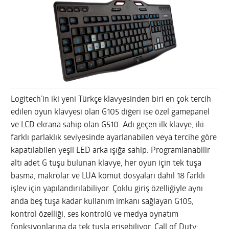
Logitech’in iki yeni Türkçe klavyesinden biri en çok tercih
edilen oyun klavyesi olan G105 diğeri ise özel gamepanel
ve LCD ekrana sahip olan G510. Adı geçen ilk klavye, iki
farklı parlaklık seviyesinde ayarlanabilen veya tercihe göre
kapatılabilen yeşil LED arka ışığa sahip. Programlanabilir
altı adet G tuşu bulunan klavye, her oyun için tek tuşa
basma, makrolar ve LUA komut dosyaları dahil 18 farklı
işlev için yapılandırılabiliyor. Çoklu giriş özelliğiyle aynı
anda beş tuşa kadar kullanım imkanı sağlayan G105,
kontrol özelliği, ses kontrolü ve medya oynatım
fonksiyonlarına da tek tuşla erişebiliyor. Call of Duty: