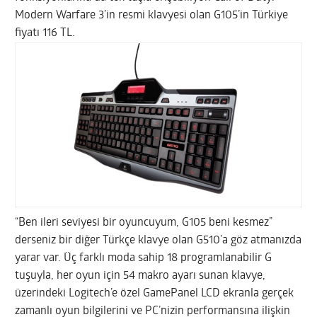
Modern Warfare 3’in resmi klavyesi olan G105’in Türkiye
fiyatı 116 TL.
“Ben ileri seviyesi bir oyuncuyum, G105 beni kesmez”
derseniz bir diğer Türkçe klavye olan G510’a göz atmanızda
yarar var. Üç farklı moda sahip 18 programlanabilir G
tuşuyla, her oyun için 54 makro ayarı sunan klavye,
üzerindeki Logitech’e özel GamePanel LCD ekranla gerçek
zamanlı oyun bilgilerini ve PC’nizin performansına ilişkin