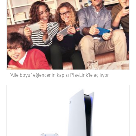
“Aile boyu” eğlencenin kapısı PlayLink’le açılıyor