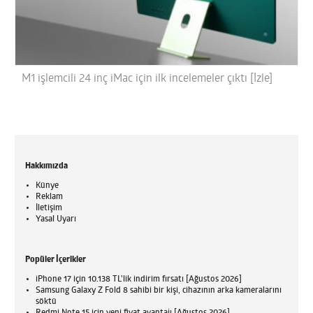
M1 işlemcili 24 inç iMac için ilk incelemeler çıktı [İzle]
Hakkımızda
Künye
Reklam
İletişim
Yasal Uyarı
Popüler İçerikler
iPhone 17 için 10.138 TL'lik indirim fırsatı [Ağustos 2026]
Samsung Galaxy Z Fold 8 sahibi bir kişi, cihazının arka kameralarını
söktü