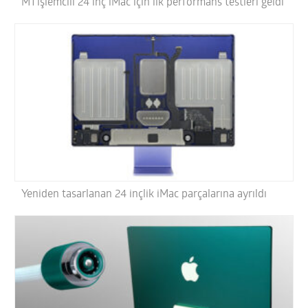
M1 işlemcili 24 inç iMac için ilk performans testleri geldi
Yeniden tasarlanan 24 inçlik iMac parçalarına ayrıldı