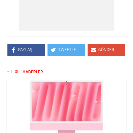
PAYLAŞ
TWEETLE
GÖNDER
İLGİLİ HABERLER