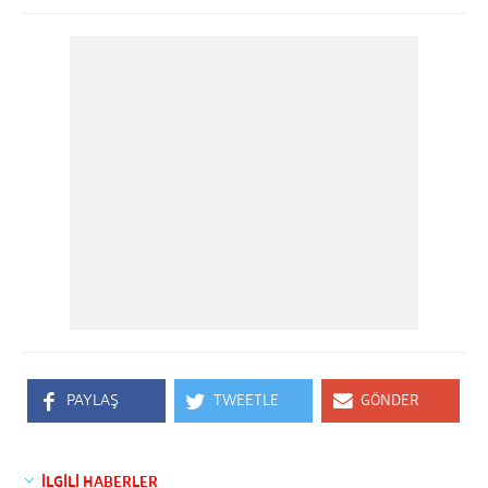
PAYLAŞ
TWEETLE
GÖNDER
İLGİLİ HABERLER