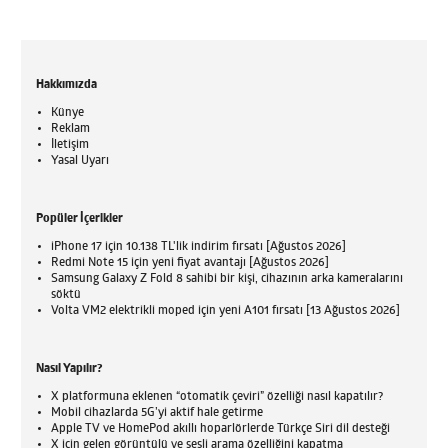
Hakkımızda
Künye
Reklam
İletişim
Yasal Uyarı
Popüler İçerikler
iPhone 17 için 10.138 TL'lik indirim fırsatı [Ağustos 2026]
Redmi Note 15 için yeni fiyat avantajı [Ağustos 2026]
Samsung Galaxy Z Fold 8 sahibi bir kişi, cihazının arka kameralarını
söktü
Volta VM2 elektrikli moped için yeni A101 fırsatı [13 Ağustos 2026]
Nasıl Yapılır?
X platformuna eklenen “otomatik çeviri” özelliği nasıl kapatılır?
Mobil cihazlarda 5G’yi aktif hale getirme
Apple TV ve HomePod akıllı hoparlörlerde Türkçe Siri dil desteği
X için gelen görüntülü ve sesli arama özelliğini kapatma