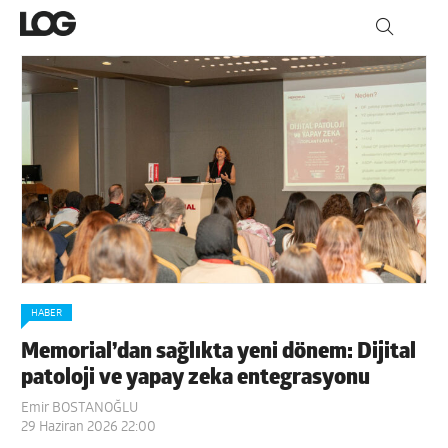
HABER
Memorial’dan sağlıkta yeni dönem: Dijital
patoloji ve yapay zeka entegrasyonu
Emir BOSTANOĞLU
29 Haziran 2026 22:00