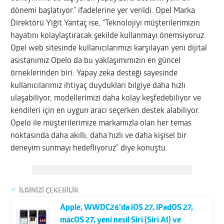
dönemi başlatıyor.” ifadelerine yer verildi. Opel Marka
Direktörü Yiğit Yantaç ise, “Teknolojiyi müşterilerimizin
hayatını kolaylaştıracak şekilde kullanmayı önemsiyoruz.
Opel web sitesinde kullanıcılarımızı karşılayan yeni dijital
asistanımız Opelo da bu yaklaşımımızın en güncel
örneklerinden biri. Yapay zeka desteği sayesinde
kullanıcılarımız ihtiyaç duydukları bilgiye daha hızlı
ulaşabiliyor, modellerimizi daha kolay keşfedebiliyor ve
kendileri için en uygun aracı seçerken destek alabiliyor.
Opelo ile müşterilerimize markamızla olan her temas
noktasında daha akıllı, daha hızlı ve daha kişisel bir
deneyim sunmayı hedefliyoruz” diye konuştu.
İLGİNİZİ ÇEKEBİLİR
Apple, WWDC26’da iOS 27, iPadOS 27,
macOS 27, yeni nesil Siri (Siri AI) ve