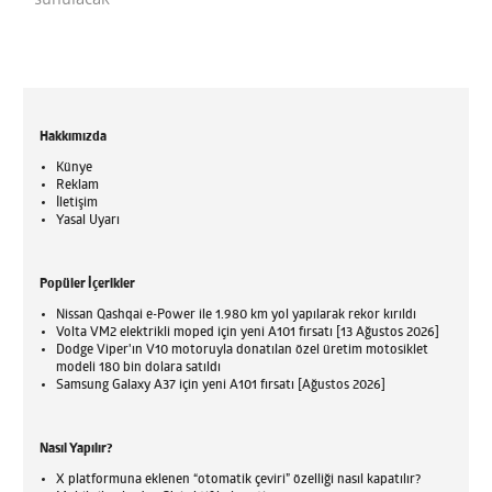
Hakkımızda
Künye
Reklam
İletişim
Yasal Uyarı
Popüler İçerikler
Nissan Qashqai e-Power ile 1.980 km yol yapılarak rekor kırıldı
Volta VM2 elektrikli moped için yeni A101 fırsatı [13 Ağustos 2026]
Dodge Viper'ın V10 motoruyla donatılan özel üretim motosiklet
modeli 180 bin dolara satıldı
Samsung Galaxy A37 için yeni A101 fırsatı [Ağustos 2026]
Nasıl Yapılır?
X platformuna eklenen “otomatik çeviri” özelliği nasıl kapatılır?