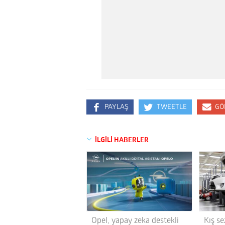
PAYLAŞ
TWEETLE
GÖ
İLGİLİ HABERLER
Opel, yapay zeka destekli
Kış s