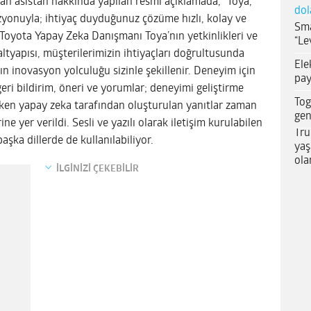
nıtan asistan hakkında yapılan resmi açıklamada, “Toya,
dol
izyonuyla; ihtiyaç duyduğunuz çözüme hızlı, kolay ve
Sma
 Toyota Yapay Zeka Danışmanı Toya’nın yetkinlikleri ve
“Le
altyapısı, müşterilerimizin ihtiyaçları doğrultusunda
Ele
ın inovasyon yolculuğu sizinle şekillenir. Deneyim için
pay
ri bildirim, öneri ve yorumlar; deneyimi geliştirme
Tog
tken yapay zeka tarafından oluşturulan yanıtlar zaman
gen
ine yer verildi. Sesli ve yazılı olarak iletişim kurulabilen
Tru
aşka dillerde de kullanılabiliyor.
yaş
ola
İLGİNİZİ ÇEKEBİLİR