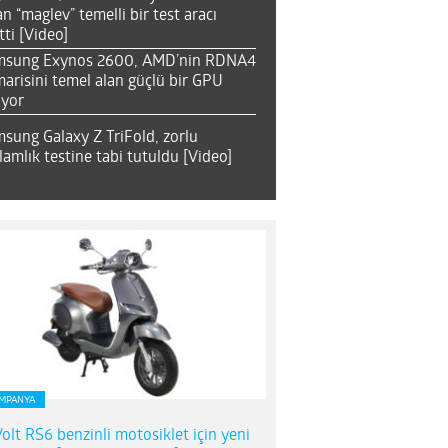
an “maglev” temelli bir test aracı
tti [Video]
msung Exynos 2600, AMD’nin RDNA4
arisini temel alan güçlü bir GPU
ıyor
sung Galaxy Z TriFold, zorlu
lamlık testine tabi tutuldu [Video]
MPANYA
olt RS6 benzinli motosiklet için yeni