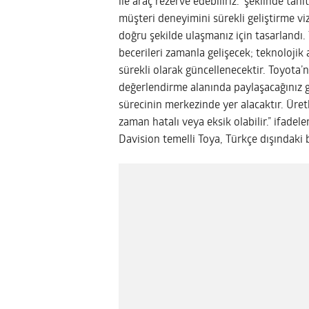
ile araç rezerve edebiliriz.” şeklinde ta
müşteri deneyimini sürekli geliştirme v
doğru şekilde ulaşmanız için tasarlandı.
becerileri zamanla gelişecek; teknolojik 
sürekli olarak güncellenecektir. Toyota’n
değerlendirme alanında paylaşacağınız ge
sürecinin merkezinde yer alacaktır. Üre
zaman hatalı veya eksik olabilir.” ifadeler
Davision temelli Toya, Türkçe dışındaki b