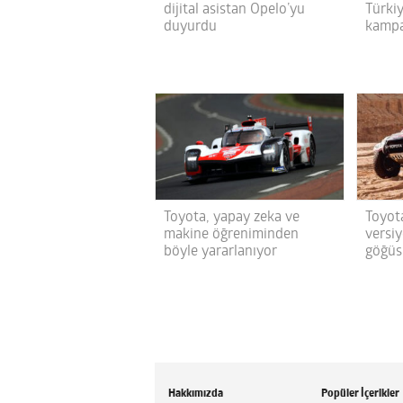
dijital asistan Opelo’yu
Türkiy
duyurdu
kampa
Toyota, yapay zeka ve
Toyot
makine öğreniminden
versiy
böyle yararlanıyor
göğüs
Hakkımızda
Popüler İçerikler