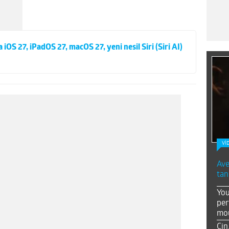
S 27, iPadOS 27, macOS 27, yeni nesil Siri (Siri AI)
Vİ
Ave
tan
You
per
mou
Çin