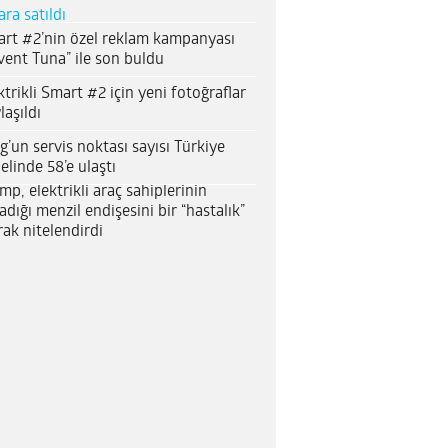
ara satıldı
rt #2’nin özel reklam kampanyası
vent Tuna” ile son buldu
ktrikli Smart #2 için yeni fotoğraflar
laşıldı
g’un servis noktası sayısı Türkiye
elinde 58’e ulaştı
mp, elektrikli araç sahiplerinin
adığı menzil endişesini bir “hastalık”
rak nitelendirdi