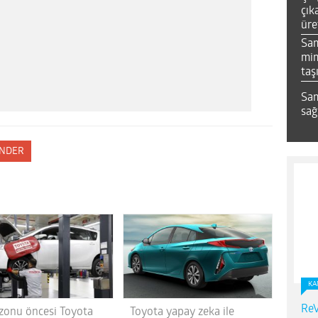
çık
üre
Sa
mim
taş
Sam
sağ
NDER
KA
ReV
ezonu öncesi Toyota
Toyota yapay zeka ile