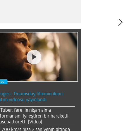
DEO
ngers: Doomsday filminin ikinci
ıtım videosu yayınlandı
Tuber, fare ile nişan alma
formansını iyileştiren bir hareketli
sepad üretti [Video]
, 700 km/s hıza 2 saniyenin altında