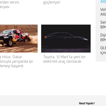
A10
e’den servis
güçleniyor
nyası
Vol
A10
Sen
BİM
Dij
BİM
QLE
içi
a Hilux, Dakar
Toyota, 12 Mart’ta yeni bir
onuyla yarışlarda ipi
elektrikli araç tanıtacak
lemeyi başardı
Nasıl Yapılır?