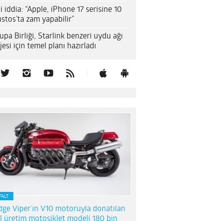
i iddia: “Apple, iPhone 17 serisine 10
stos’ta zam yapabilir”
upa Birliği, Starlink benzeri uydu ağı
jesi için temel planı hazırladı
FALT
ge Viper’ın V10 motoruyla donatılan
l üretim motosiklet modeli 180 bin