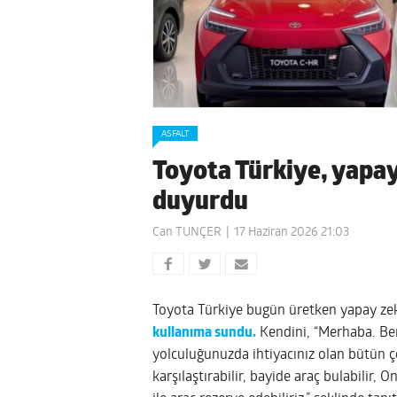
ASFALT
Toyota Türkiye, yapay
duyurdu
Can TUNÇER
17 Haziran 2026 21:03
Toyota Türkiye bugün üretken yapay zek
kullanıma sundu.
Kendini, “Merhaba. Ben
yolculuğunuzda ihtiyacınız olan bütün 
karşılaştırabilir, bayide araç bulabilir,