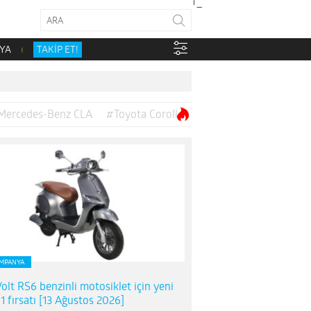
YA
TAKİP ET!
Mercedes-Benz CLA
#Toyota Corolla
MPANYA
olt RS6 benzinli motosiklet için yeni
1 fırsatı [13 Ağustos 2026]