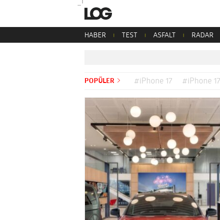
HABER
TEST
ASFALT
RADAR
POPÜLER
#iPhone 17
#iPhone 17