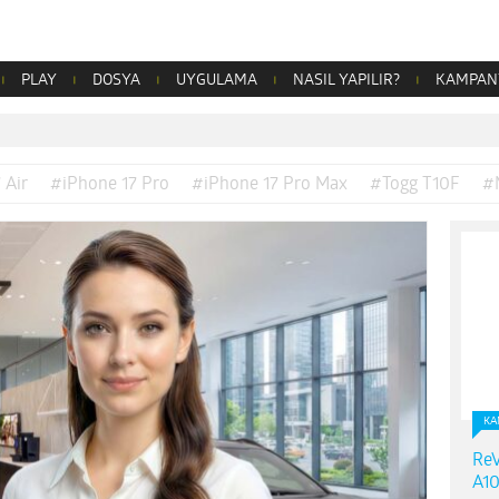
PLAY
DOSYA
UYGULAMA
NASIL YAPILIR?
KAMPAN
 Air
#iPhone 17 Pro
#iPhone 17 Pro Max
#Togg T10F
#
KA
ReV
A10