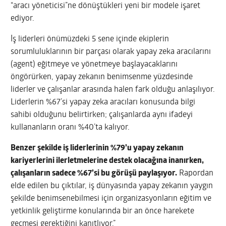
“aracı yöneticisi”ne dönüştükleri yeni bir modele işaret
ediyor.
İş liderleri önümüzdeki 5 sene içinde ekiplerin
sorumluluklarının bir parçası olarak yapay zeka aracılarını
(agent) eğitmeye ve yönetmeye başlayacaklarını
öngörürken, yapay zekanın benimsenme yüzdesinde
liderler ve çalışanlar arasında halen fark olduğu anlaşılıyor.
Liderlerin %67’si yapay zeka aracıları konusunda bilgi
sahibi olduğunu belirtirken; çalışanlarda aynı ifadeyi
kullananların oranı %40’ta kalıyor.
Benzer şekilde iş liderlerinin %79’u yapay zekanın
kariyerlerini ilerletmelerine destek olacağına inanırken,
çalışanların sadece %67’si bu görüşü paylaşıyor.
Rapordan
elde edilen bu çıktılar, iş dünyasında yapay zekanın yaygın
şekilde benimsenebilmesi için organizasyonların eğitim ve
yetkinlik geliştirme konularında bir an önce harekete
geçmesi gerektiğini kanıtlıyor.”