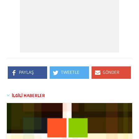
PAYLAŞ
TWEETLE
GÖNDER
İLGİLİ HABERLER