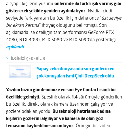
altyapı, kişilerin yüzünü
önlerinde iki farklı ışık varmış gibi
gösterecek şekilde yeniden aydınlatıyor
. Nvidia, ciddi
seviyede fark yaratan bu özellik için daha önce “
üst seviye
bir ekran kartına
” ihtiyaç olduğunu belirtmişti. Son
açıklamada ise özelliğin tam performansı GeForce RTX
4080, RTX 4090, RTX 5080 ve RTX 5090’da gösterdiği
açıklandı
.
İLGİNİZİ ÇEKEBİLİR
Yapay zeka dünyasında son günlerin en
çok konuşulan ismi Çinli DeepSeek oldu
Yazılım bizim gündemimize en son Eye Contact isimli bir
özellikle gelmişti.
Spesifik olarak
1.4
sürümüyle gönderilen
bu özellik, direkt olarak kamera üzerinden çalışıyor ve
gözlere odaklanıyordu.
Bu teknoloji hatırlamak adına
kişilerin gözlerini algılıyor ve kamera ile olan göz
temasının kaybedilmesini önlüyor
. Örneğin bir video