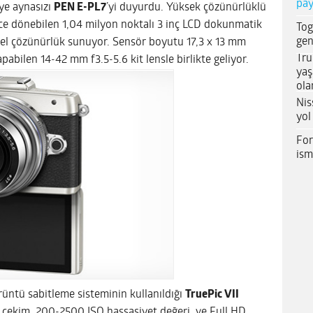
pay
iye aynasızı
PEN E-PL7
’yi duyurdu. Yüksek çözünürlüklü
ece dönebilen 1,04 milyon noktalı 3 inç LCD dokunmatik
Tog
gen
el çözünürlük sunuyor. Sensör boyutu 17,3 x 13 mm
Tru
abilen 14-42 mm f3.5-5.6 kit lensle birlikte geliyor.
yaş
ola
Nis
yol
For
ism
üntü sabitleme sisteminin kullanıldığı
TruePic VII
i çekim, 200-2500 ISO hassasiyet değeri ve Full HD