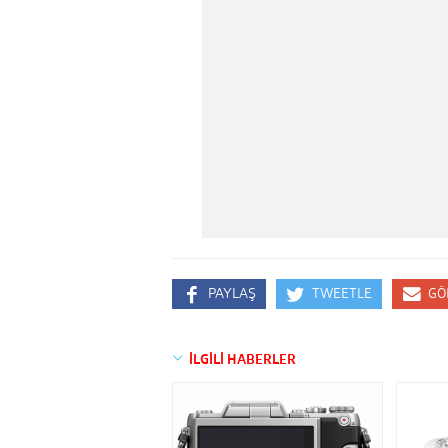
PAYLAŞ
TWEETLE
GÖ
İLGİLİ HABERLER