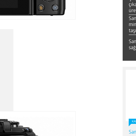
çık
üre
Sa
mim
taş
Sam
sağ
KA
Sam