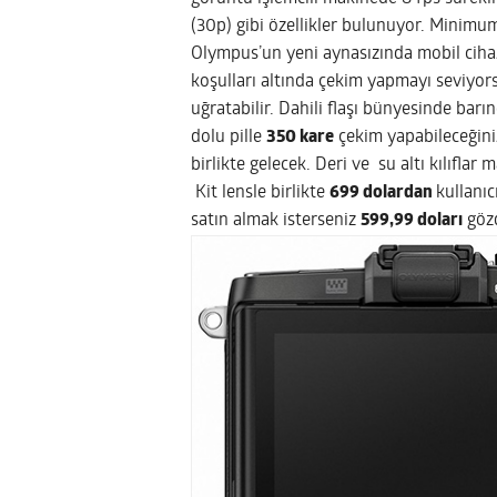
(30p) gibi özellikler bulunuyor. Minim
Olympus’un yeni aynasızında mobil cihaz
koşulları altında çekim yapmayı seviyor
uğratabilir. Dahili flaşı bünyesinde barı
dolu pille
350 kare
çekim yapabileceğini
birlikte gelecek. Deri ve su altı kılıfla
Kit lensle birlikte
699 dolardan
kullanı
satın almak isterseniz
599,99 doları
gözd