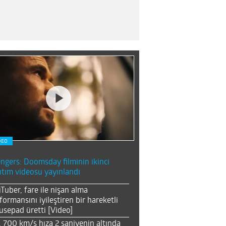
DEO
ngers: Doomsday filminin ikinci
ıtım videosu yayınlandı
Tuber, fare ile nişan alma
formansını iyileştiren bir hareketli
sepad üretti [Video]
, 700 km/s hıza 2 saniyenin altında