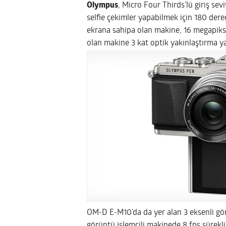
Olympus
, Micro Four Thirds’lü giriş sev
selfie çekimler yapabilmek için 180 der
ekrana sahipa olan makine, 16 megapiks
olan makine 3 kat optik yakınlaştırma yap
OM-D E-M10’da da yer alan 3 eksenli gör
görüntü işlemcili makinede 8 fps sürekl