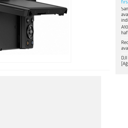
fır
Sam
ava
ind
A10
haf
Red
ava
DJI
[Ağ