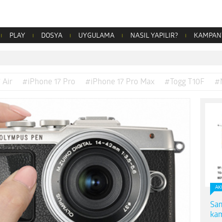
PLAY
DOSYA
UYGULAMA
NASIL YAPILIR?
KAMPAN
 Air
#iPhone 17 Pro
#iPhone 17 Pro Max
#Togg T10F
#
AK
Sam
kam