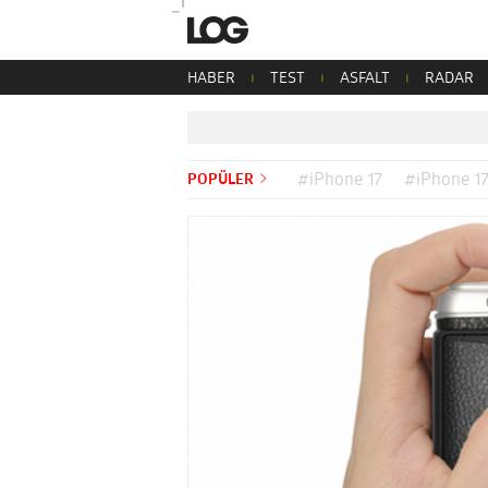
HABER
TEST
ASFALT
RADAR
POPÜLER
#iPhone 17
#iPhone 17