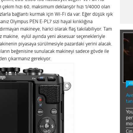
um çekim hızı 60, maksimum deklanşör hızı 1/4000 olan
larla bağlantı kurmak için Wi-Fi da var. Eğer düşük ışık
sanız Olympus PEN E-PL7 sizi hayal kırıklığına
ndırmayan makineye, harici olarak flaş takılabiliyor. Tam
z makine, eylül ayında yeni aksesuar seçenekleriyle
r makinenin piyasaya sürülmesiyle pazardaki yerini alacak.
cıların beğenisine sunulacak makineyi sadece gövde ile
en çıkarmanız gerekiyor.
Vİ
Ave
tan
You
per
mou
Çin