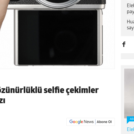
Ele
pay
Hua
say
zünürlüklü selfie çekimler
zı
AS
Ele