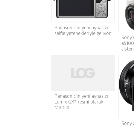
Panasonic’in yeni aynasızı
selfie yetenekleriyle geliyor
Sony’n
a5100
sistem
Panasonic’in yeni aynasızı
Lumix GX7 resmi olarak
tanıtıldı
Sony 