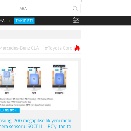
YA
TAKİP ET!
Mercedes-Benz CLA
#Toyota Corolla
ILLI TELEFON
sung, 200 megapiksellik yeni mobil
era sensörü ISOCELL HPC’yi tanıttı