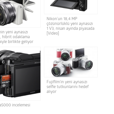
Nikon’un 18,4 MP
çözünürlüklü yeni aynasızı
1 V3, nisan ayında piyasada
in yeni aynasızı
[Video]
, hibrit odaklama
iyle birlikte geliyor
Fujifilm’in yeni aynasızı
selfie tutkunlarını hedef
alıyor
a5000 incelemesi