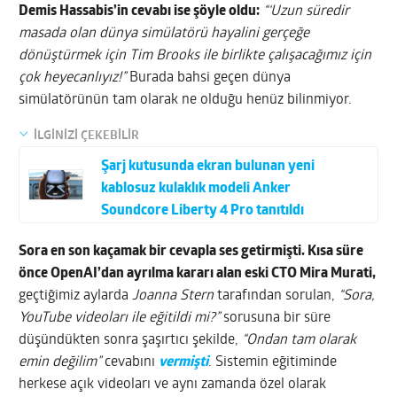
Demis Hassabis’in cevabı ise şöyle oldu:
“‘Uzun süredir
masada olan dünya simülatörü hayalini gerçeğe
dönüştürmek için Tim Brooks ile birlikte çalışacağımız için
çok heyecanlıyız!”
Burada bahsi geçen dünya
simülatörünün tam olarak ne olduğu henüz bilinmiyor.
İLGİNİZİ ÇEKEBİLİR
Şarj kutusunda ekran bulunan yeni
kablosuz kulaklık modeli Anker
Soundcore Liberty 4 Pro tanıtıldı
Sora en son kaçamak bir cevapla ses getirmişti. Kısa süre
önce OpenAI’dan ayrılma kararı alan eski CTO Mira Murati,
geçtiğimiz aylarda
Joanna Stern
tarafından sorulan,
“Sora,
YouTube videoları ile eğitildi mi?”
sorusuna bir süre
düşündükten sonra şaşırtıcı şekilde,
“Ondan tam olarak
emin değilim”
cevabını
vermişti
. Sistemin eğitiminde
herkese açık videoları ve aynı zamanda özel olarak