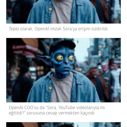
Tepki olarak, OpenAI imzalı Sora’ya erişim sızdırıldı
OpenAI COO’su da “Sora, YouTube videolarıyla mı
eğitildi?” sorusuna cevap vermekten kaçındı