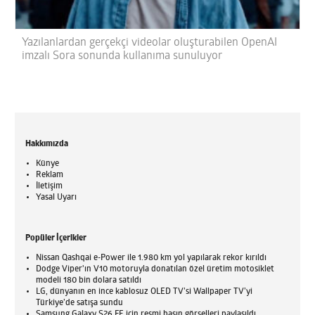
Yazılanlardan gerçekçi videolar oluşturabilen OpenAI
imzalı Sora sonunda kullanıma sunuluyor
Hakkımızda
Künye
Reklam
İletişim
Yasal Uyarı
Popüler İçerikler
Nissan Qashqai e-Power ile 1.980 km yol yapılarak rekor kırıldı
Dodge Viper'ın V10 motoruyla donatılan özel üretim motosiklet
modeli 180 bin dolara satıldı
LG, dünyanın en ince kablosuz OLED TV’si Wallpaper TV’yi
Türkiye’de satışa sundu
Samsung Galaxy S26 FE için resmi basın görselleri paylaşıldı