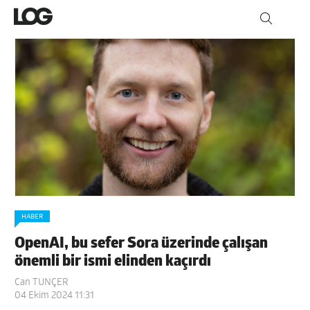
HABER
OpenAI, bu sefer Sora üzerinde çalışan
önemli bir ismi elinden kaçırdı
Can TUNÇER
04 Ekim 2024 11:31