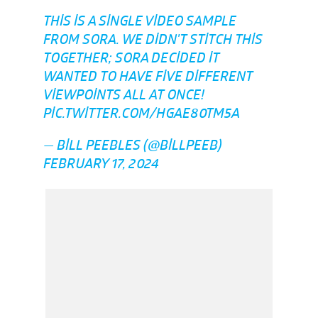
THIS IS A SINGLE VIDEO SAMPLE
FROM SORA. WE DIDN'T STITCH THIS
TOGETHER; SORA DECIDED IT
WANTED TO HAVE FIVE DIFFERENT
VIEWPOINTS ALL AT ONCE!
PIC.TWITTER.COM/HGAE80TM5A
— BILL PEEBLES (@BILLPEEB)
FEBRUARY 17, 2024