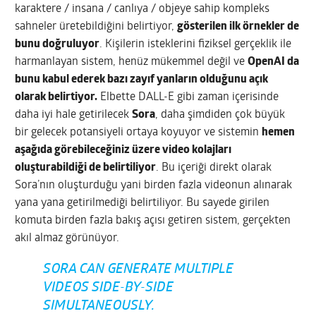
karaktere / insana / canlıya / objeye sahip kompleks
sahneler üretebildiğini belirtiyor,
gösterilen ilk örnekler de
bunu doğruluyor
. Kişilerin isteklerini fiziksel gerçeklik ile
harmanlayan sistem, henüz mükemmel değil ve
OpenAI da
bunu kabul ederek bazı zayıf yanların olduğunu açık
olarak belirtiyor.
Elbette DALL-E gibi zaman içerisinde
daha iyi hale getirilecek
Sora
, daha şimdiden çok büyük
bir gelecek potansiyeli ortaya koyuyor ve sistemin
hemen
aşağıda görebileceğiniz üzere video kolajları
oluşturabildiği de belirtiliyor
. Bu içeriği direkt olarak
Sora’nın oluşturduğu yani birden fazla videonun alınarak
yana yana getirilmediği belirtiliyor. Bu sayede girilen
komuta birden fazla bakış açısı getiren sistem, gerçekten
akıl almaz görünüyor.
SORA CAN GENERATE MULTIPLE
VIDEOS SIDE-BY-SIDE
SIMULTANEOUSLY.