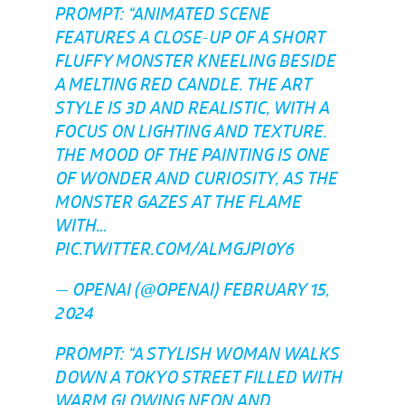
PROMPT: “ANIMATED SCENE
FEATURES A CLOSE-UP OF A SHORT
FLUFFY MONSTER KNEELING BESIDE
A MELTING RED CANDLE. THE ART
STYLE IS 3D AND REALISTIC, WITH A
FOCUS ON LIGHTING AND TEXTURE.
THE MOOD OF THE PAINTING IS ONE
OF WONDER AND CURIOSITY, AS THE
MONSTER GAZES AT THE FLAME
WITH…
PIC.TWITTER.COM/ALMGJPI0Y6
— OPENAI (@OPENAI)
FEBRUARY 15,
2024
PROMPT: “A STYLISH WOMAN WALKS
DOWN A TOKYO STREET FILLED WITH
WARM GLOWING NEON AND