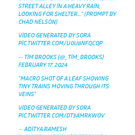
STREET ALLEY IN A HEAVY RAIN,
LOOKING FOR SHELTER…" (PROMPT BY
CHAD NELSON)
VIDEO GENERATED BY SORA
PIC.TWITTER.COM/U0U8NFQCQP
— TIM BROOKS (@_TIM_BROOKS)
FEBRUARY 17, 2024
"MACRO SHOT OF A LEAF SHOWING
TINY TRAINS MOVING THROUGH ITS
VEINS"
VIDEO GENERATED BY SORA
PIC.TWITTER.COM/DT3AMRKWOV
— ADITYA RAMESH