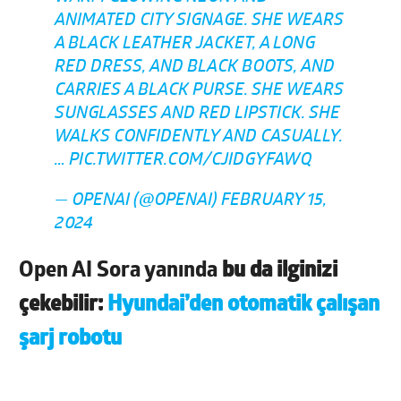
ANIMATED CITY SIGNAGE. SHE WEARS
A BLACK LEATHER JACKET, A LONG
RED DRESS, AND BLACK BOOTS, AND
CARRIES A BLACK PURSE. SHE WEARS
SUNGLASSES AND RED LIPSTICK. SHE
WALKS CONFIDENTLY AND CASUALLY.
…
PIC.TWITTER.COM/CJIDGYFAWQ
— OPENAI (@OPENAI)
FEBRUARY 15,
2024
Open AI Sora yanında
bu da ilginizi
çekebilir:
Hyundai’den otomatik çalışan
şarj robotu