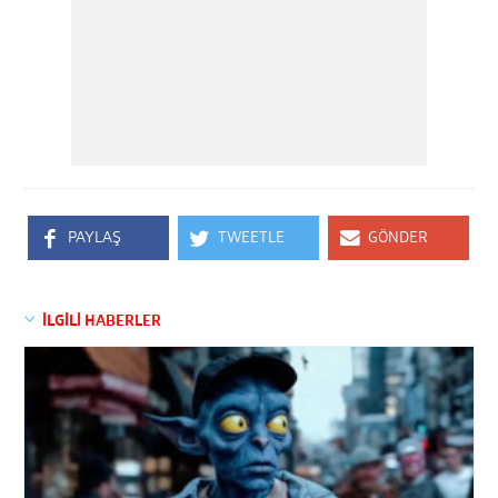
PAYLAŞ
TWEETLE
GÖNDER
İLGİLİ HABERLER