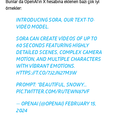
Bunlar da OpenAI’ın X hesabına eklenen bazı çok iyi
örnekler:
INTRODUCING SORA, OUR TEXT-TO-
VIDEO MODEL.
SORA CAN CREATE VIDEOS OF UP TO
60 SECONDS FEATURING HIGHLY
DETAILED SCENES, COMPLEX CAMERA
MOTION, AND MULTIPLE CHARACTERS
WITH VIBRANT EMOTIONS.
HTTPS://T.CO/7J2JN27M3W
PROMPT: “BEAUTIFUL, SNOWY…
PIC.TWITTER.COM/RUTEWN87VF
— OPENAI (@OPENAI)
FEBRUARY 15,
2024