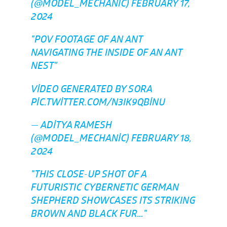
(@MODEL_MECHANIC)
FEBRUARY 17,
2024
"POV FOOTAGE OF AN ANT
NAVIGATING THE INSIDE OF AN ANT
NEST"
VIDEO GENERATED BY SORA
PIC.TWITTER.COM/N3IK9QBINU
— ADITYA RAMESH
(@MODEL_MECHANIC)
FEBRUARY 18,
2024
"THIS CLOSE-UP SHOT OF A
FUTURISTIC CYBERNETIC GERMAN
SHEPHERD SHOWCASES ITS STRIKING
BROWN AND BLACK FUR…"