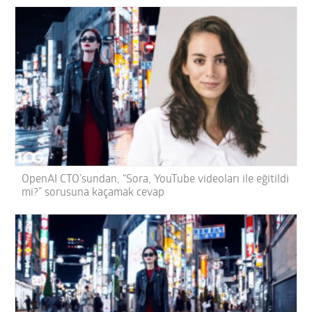
OpenAI CTO’sundan, “Sora, YouTube videoları ile eğitildi
mi?” sorusuna kaçamak cevap