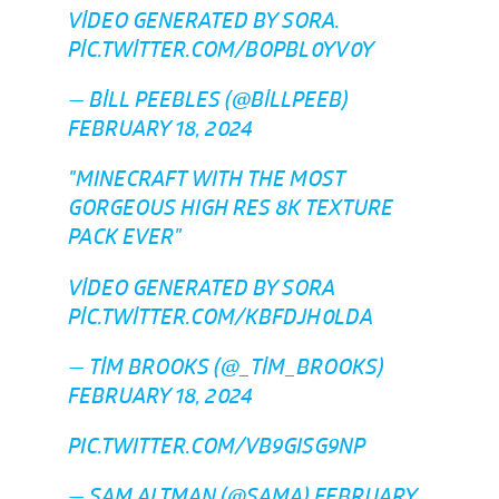
VIDEO GENERATED BY SORA.
PIC.TWITTER.COM/BOPBL0YV0Y
— BILL PEEBLES (@BILLPEEB)
FEBRUARY 18, 2024
"MINECRAFT WITH THE MOST
GORGEOUS HIGH RES 8K TEXTURE
PACK EVER"
VIDEO GENERATED BY SORA
PIC.TWITTER.COM/KBFDJH0LDA
— TIM BROOKS (@_TIM_BROOKS)
FEBRUARY 18, 2024
PIC.TWITTER.COM/VB9GISG9NP
— SAM ALTMAN (@SAMA)
FEBRUARY