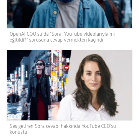
OpenAI COO’su da “Sora, YouTube videolarıyla mı
eğitildi?” sorusuna cevap vermekten kaçındı
Ses getiren Sora cevabı hakkında YouTube CEO’su
konuştu