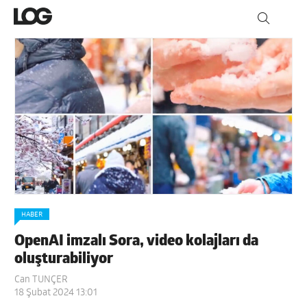
HABER
OpenAI imzalı Sora, video kolajları da
oluşturabiliyor
Can TUNÇER
18 Şubat 2024 13:01