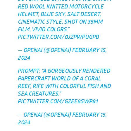
RED WOOL KNITTED MOTORCYCLE
HELMET, BLUE SKY, SALT DESERT,
CINEMATIC STYLE, SHOT ON 35MM
FILM, VIVID COLORS.”
PIC.TWITTER.COM/0JZPWPUGPB
— OPENAI (@OPENAI)
FEBRUARY 15,
2024
PROMPT: “A GORGEOUSLY RENDERED
PAPERCRAFT WORLD OF A CORAL
REEF, RIFE WITH COLORFUL FISH AND
SEA CREATURES.”
PIC.TWITTER.COM/GZEE8SWP81
— OPENAI (@OPENAI)
FEBRUARY 15,
2024