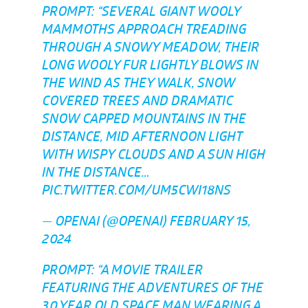
PROMPT: “SEVERAL GIANT WOOLY
MAMMOTHS APPROACH TREADING
THROUGH A SNOWY MEADOW, THEIR
LONG WOOLY FUR LIGHTLY BLOWS IN
THE WIND AS THEY WALK, SNOW
COVERED TREES AND DRAMATIC
SNOW CAPPED MOUNTAINS IN THE
DISTANCE, MID AFTERNOON LIGHT
WITH WISPY CLOUDS AND A SUN HIGH
IN THE DISTANCE…
PIC.TWITTER.COM/UM5CWI18NS
— OPENAI (@OPENAI)
FEBRUARY 15,
2024
PROMPT: “A MOVIE TRAILER
FEATURING THE ADVENTURES OF THE
30 YEAR OLD SPACE MAN WEARING A