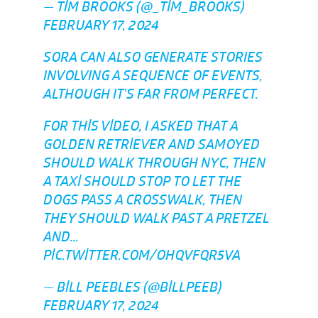
— TIM BROOKS (@_TIM_BROOKS)
FEBRUARY 17, 2024
SORA CAN ALSO GENERATE STORIES
INVOLVING A SEQUENCE OF EVENTS,
ALTHOUGH IT'S FAR FROM PERFECT.
FOR THIS VIDEO, I ASKED THAT A
GOLDEN RETRIEVER AND SAMOYED
SHOULD WALK THROUGH NYC, THEN
A TAXI SHOULD STOP TO LET THE
DOGS PASS A CROSSWALK, THEN
THEY SHOULD WALK PAST A PRETZEL
AND…
PIC.TWITTER.COM/OHQVFQR5VA
— BILL PEEBLES (@BILLPEEB)
FEBRUARY 17, 2024