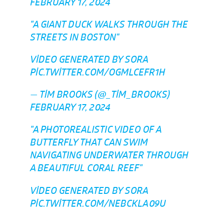
FEBRUARY 17, 2024
"A GIANT DUCK WALKS THROUGH THE
STREETS IN BOSTON"
VIDEO GENERATED BY SORA
PIC.TWITTER.COM/OGMLCEFR1H
— TIM BROOKS (@_TIM_BROOKS)
FEBRUARY 17, 2024
"A PHOTOREALISTIC VIDEO OF A
BUTTERFLY THAT CAN SWIM
NAVIGATING UNDERWATER THROUGH
A BEAUTIFUL CORAL REEF"
VIDEO GENERATED BY SORA
PIC.TWITTER.COM/NEBCKLA09U