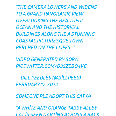
"THE CAMERA LOWERS AND WIDENS
TO A GRAND PANORAMIC VIEW
OVERLOOKING THE BEAUTIFUL
OCEAN AND THE HISTORICAL
BUILDINGS ALONG THE A STUNNING
COASTAL PICTURESQUE TOWN
PERCHED ON THE CLIFFS…"
VIDEO GENERATED BY SORA.
PIC.TWITTER.COM/D35ZEBO4VC
— BILL PEEBLES (@BILLPEEB)
FEBRUARY 17, 2024
SOMEONE PLZ ADOPT THIS CAT 😭
"A WHITE AND ORANGE TABBY ALLEY
CAT IS SEEN DARTING ACROSS A BACK