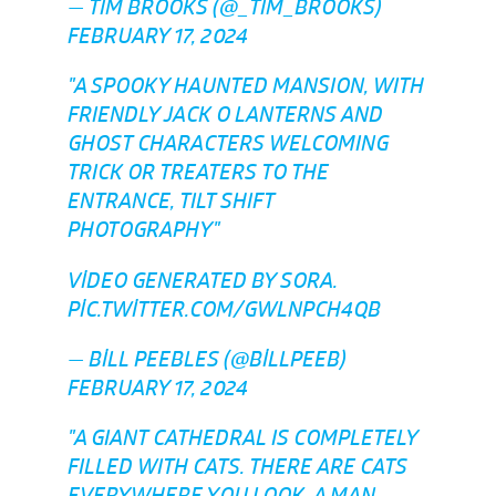
— TIM BROOKS (@_TIM_BROOKS)
FEBRUARY 17, 2024
"A SPOOKY HAUNTED MANSION, WITH
FRIENDLY JACK O LANTERNS AND
GHOST CHARACTERS WELCOMING
TRICK OR TREATERS TO THE
ENTRANCE, TILT SHIFT
PHOTOGRAPHY"
VIDEO GENERATED BY SORA.
PIC.TWITTER.COM/GWLNPCH4QB
— BILL PEEBLES (@BILLPEEB)
FEBRUARY 17, 2024
"A GIANT CATHEDRAL IS COMPLETELY
FILLED WITH CATS. THERE ARE CATS