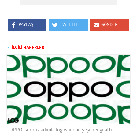
PAYLAŞ
TWEETLE
GÖNDER
İLGİLİ HABERLER
OPPO, sürpriz adımla logosundan yeşil rengi attı