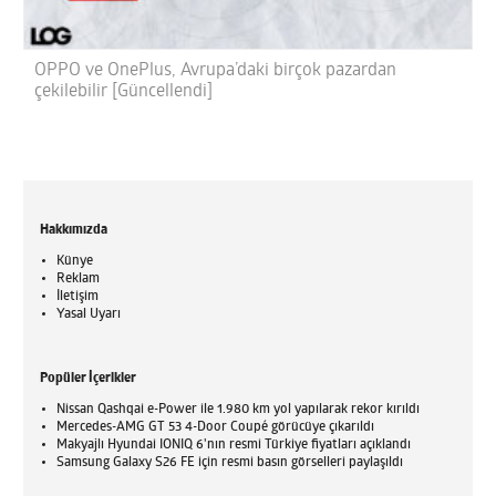
OPPO ve OnePlus, Avrupa’daki birçok pazardan
çekilebilir [Güncellendi]
Hakkımızda
Künye
Reklam
İletişim
Yasal Uyarı
Popüler İçerikler
Nissan Qashqai e-Power ile 1.980 km yol yapılarak rekor kırıldı
Mercedes-AMG GT 53 4-Door Coupé görücüye çıkarıldı
Makyajlı Hyundai IONIQ 6'nın resmi Türkiye fiyatları açıklandı
Samsung Galaxy S26 FE için resmi basın görselleri paylaşıldı