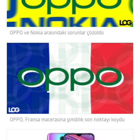
OPPO ve Nokia arasındaki sorunlar çözüldü
OPPO, Fransa macerasına şimdilik son noktayı koydu