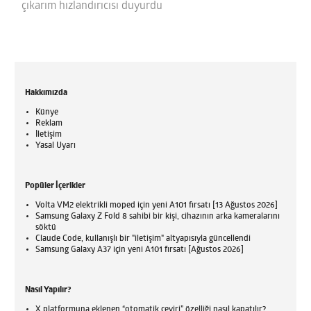
çıkarım hızlandırıcısı duyurdu
Hakkımızda
Künye
Reklam
İletişim
Yasal Uyarı
Popüler İçerikler
Volta VM2 elektrikli moped için yeni A101 fırsatı [13 Ağustos 2026]
Samsung Galaxy Z Fold 8 sahibi bir kişi, cihazının arka kameralarını
söktü
Claude Code, kullanışlı bir "iletişim" altyapısıyla güncellendi
Samsung Galaxy A37 için yeni A101 fırsatı [Ağustos 2026]
Nasıl Yapılır?
X platformuna eklenen “otomatik çeviri” özelliği nasıl kapatılır?