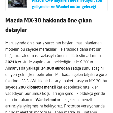
Mazda RX-9 hayalleri devam ediyor; son
gelişmeler ve Wankel motor geleceği
Mazda MX-30 hakkında öne çıkan
detaylar
Mart ayında ön sipariş sürecinin başlanılması planlanan
modelin bu sayede meraklıları ile arasında daha net bir
bağ kuracak olması fazlasıyla önemli. İlk teslimatlarının
2021
içerisinde yapılmasını beklediğimiz MX-30’un
Almanya’da yaklaşık
34.000 eurodan
satışa sunulacağını
da yeri gelmişken belirtelim. Markadan gelen bilgilere göre
üzerinde 35,5 kWh’lık bir batarya paketi taşıyan MX-30, bu
sayede
200 kilometre menzil
kat edebilecek nitelikler
vadediyor. Günümüz koşulları için şimdilik oldukça geride
olan bu rakamın,
Wankel motor
ile gelecek menzil
artırıcıyla iyileşmesini bekliyoruz. Prototipi versiyonunda
bir adet elektrik motoru kullanan marka, bu ünitenin