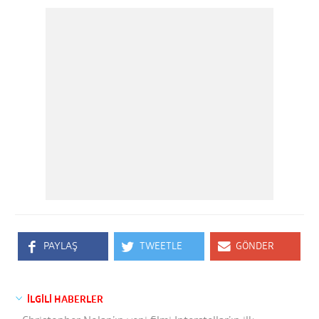
PAYLAŞ
TWEETLE
GÖNDER
İLGİLİ HABERLER