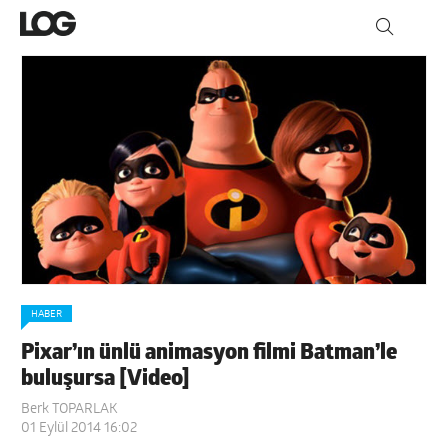
HABER
Pixar’ın ünlü animasyon filmi Batman’le
buluşursa [Video]
Berk TOPARLAK
01 Eylül 2014 16:02