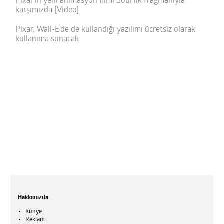
Pixar’ın yeni animasyon filmi Soul ilk fragmanıyla
karşımızda [Video]
Pixar, Wall-E’de de kullandığı yazılımı ücretsiz olarak
kullanıma sunacak
Hakkımızda
Künye
Reklam