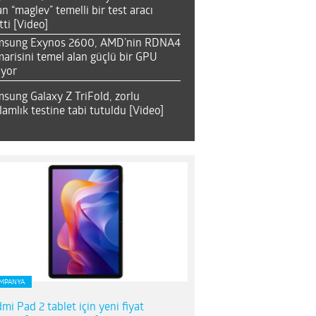
an “maglev” temelli bir test aracı
tti [Video]
msung Exynos 2600, AMD’nin RDNA4
arisini temel alan güçlü bir GPU
ıyor
sung Galaxy Z TriFold, zorlu
lamlık testine tabi tutuldu [Video]
MPANYA
mi Pad 2 tablet için yeni fiyat