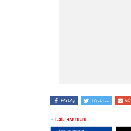
PAYLAŞ
TWEETLE
GÖ
İLGİLİ HABERLER