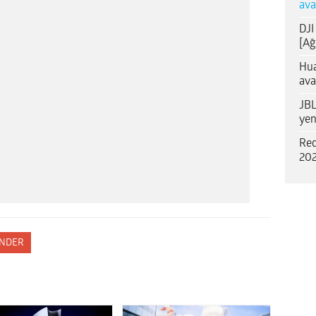
ava
DJI
[Ağ
Hua
ava
JBL
yen
Red
202
NDER