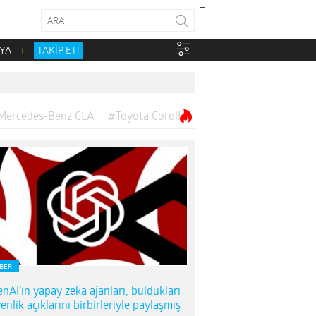
YA
TAKİP ET!
Mercedes-Benz CLA
#Toyota Corolla
BER
nAI’ın yapay zeka ajanları, buldukları
enlik açıklarını birbirleriyle paylaşmış