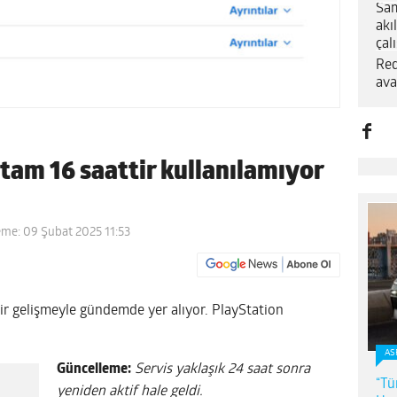
Sam
akı
çal
Red
ava
am 16 saattir kullanılamıyor
eme: 09 Şubat 2025 11:53
ir gelişmeyle gündemde yer alıyor. PlayStation
AS
Güncelleme:
Servis yaklaşık 24 saat sonra
“Tü
yeniden aktif hale geldi.