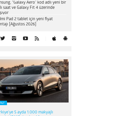
sung, “Galaxy Aero” kod adlı yeni bir
llı saat ve Galaxy Fit 4 üzerinde
ışıyor
mi Pad 2 tablet için yeni fiyat
ntajı [Ağustos 2026]
FALT
rkiye’ye 5 ayda 1.000 makyajlı