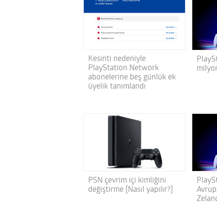
Kesinti nedeniyle
PlaySt
PlayStation Network
milyon
abonelerine beş günlük ek
üyelik tanımlandı
PSN çevrim içi kimliğini
PlaySt
değiştirme [Nasıl yapılır?]
Avrup
Zelan