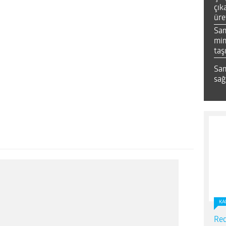
çık
üre
Sa
mim
taş
Sam
sağ
KA
Red