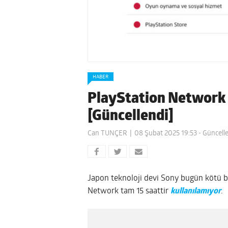
HABER
PlayStation Network t
[Güncellendi]
Can TUNÇER
08 Şubat 2025 19:53
- Güncell
Japon teknoloji devi Sony bugün kötü b
Network tam 15 saattir
kullanılamıyor
.