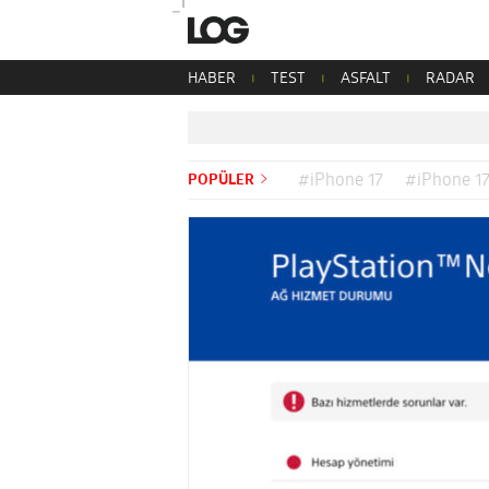
HABER
TEST
ASFALT
RADAR
POPÜLER
#iPhone 17
#iPhone 17