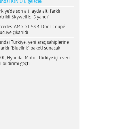
ndai IONIQ 6 gelecek”
rkiye’de son altı ayda altı farklı
ktrikli Skywell ET5 yandı”
rcedes-AMG GT 53 4-Door Coupé
ücüye çıkarıldı
ndai Türkiye, yeni araç sahiplerine
farklı “Bluelink” paketi sunacak
K, Hyundai Motor Türkiye için veri
al bildirimi geçti