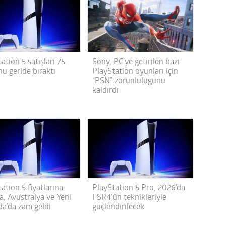
ation 5 satışları 75
Sony, PC’ye getirilen bazı
u geride bıraktı
PlayStation oyunları için
“PSN” zorunluluğunu
kaldırdı
ation 5 fiyatlarına
PlayStation 5 Pro, 2026’da
a, Avustralya ve Yeni
FSR4’ün teknikleriyle
da’da zam geldi
güçlendirilecek