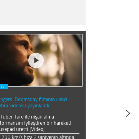
DEO
ngers: Doomsday filminin ikinci
ıtım videosu yayınlandı
Tuber, fare ile nişan alma
formansını iyileştiren bir hareketli
sepad üretti [Video]
, 700 km/s hıza 2 saniyenin altında