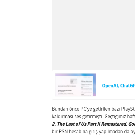
OpenAI, ChatGP
Bundan önce PC’ye getirilen bazı PlaySt
kaldırması ses getirmişti. Geçtiğimiz ha
2
,
The Last of Us Part II Remastered
,
Go
bir PSN hesabına giriş yapılmadan da o