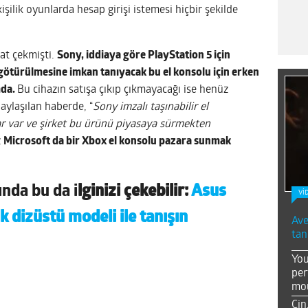
şilik oyunlarda hesap girişi istemesi hiçbir şekilde
kat çekmişti.
Sony, iddiaya göre PlayStation 5 için
 götürülmesine imkan tanıyacak bu el konsolu için erken
mda.
Bu cihazın satışa çıkıp çıkmayacağı ise henüz
aylaşılan haberde, “
Sony imzalı taşınabilir el
r var ve şirket bu ürünü piyasaya sürmekten
z
Microsoft da bir Xbox el konsolu pazara sunmak
ında bu da i
lginizi çekebilir:
Asus
Vİ
lk dizüstü modeli ile tanışın
Ave
tan
You
per
mou
Çin