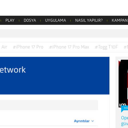
PLAY
DOSYA
UYGULAMA
NASIL YAPILIR?
KAMPAN
 Air
#iPhone 17 Pro
#iPhone 17 Pro Max
#Togg T10F
#
HA
Ope
güv