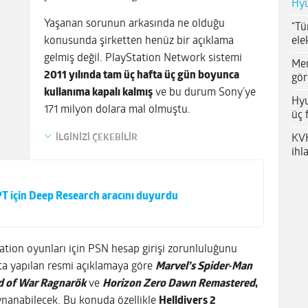
Hyu
Yaşanan sorunun arkasında ne olduğu
“Tü
ele
konusunda şirketten henüz bir açıklama
gelmiş değil. PlayStation Network sistemi
Me
2011 yılında tam üç hafta üç gün boyunca
gör
kullanıma kapalı kalmış
ve bu durum Sony’ye
Hyu
171 milyon dolara mal olmuştu.
üç 
İLGİNİZİ ÇEKEBİLİR
KVK
ihl
T için Deep Research aracını duyurdu
ation oyunları için PSN hesap girişi zorunluluğunu
fta yapılan resmi açıklamaya göre
Marvel’s Spider-Man
d of War Ragnarök
ve
Horizon Zero Dawn Remastered
,
ynanabilecek. Bu konuda özellikle
Helldivers 2