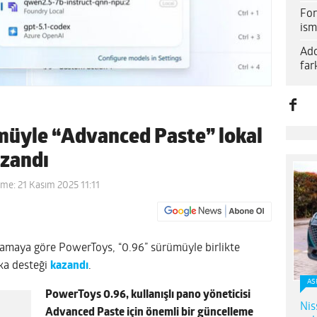
For
ism
Ado
far
üyle “Advanced Paste” lokal
azandı
me: 21 Kasım 2025 11:11
lamaya göre PowerToys, “0.96” sürümüyle birlikte
eka desteği
kazandı
.
AS
PowerToys 0.96, kullanışlı pano yöneticisi
Nis
Advanced Paste için önemli bir güncelleme