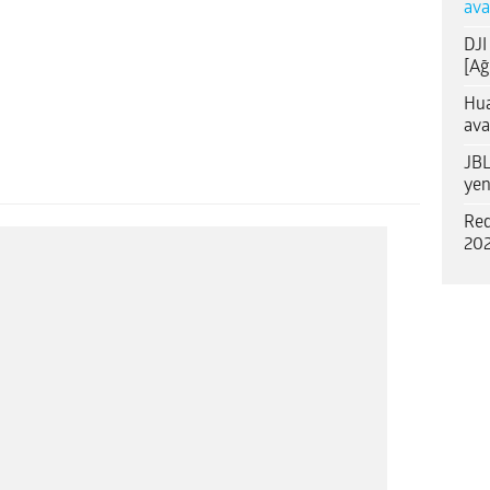
ava
DJI
[Ağ
Hua
ava
JBL
yen
Red
202