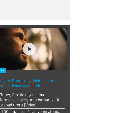
DEO
ngers: Doomsday filminin ikinci
ıtım videosu yayınlandı
Tuber, fare ile nişan alma
formansını iyileştiren bir hareketli
sepad üretti [Video]
, 700 km/s hıza 2 saniyenin altında