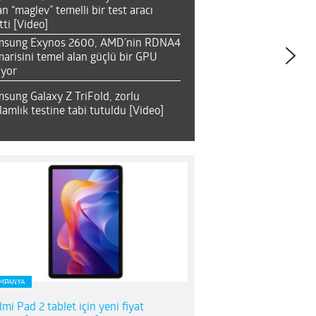
an “maglev” temelli bir test aracı
tti [Video]
msung Exynos 2600, AMD’nin RDNA4
arisini temel alan güçlü bir GPU
ıyor
sung Galaxy Z TriFold, zorlu
lamlık testine tabi tutuldu [Video]
MPANYA
mi Pad 2 tablet için yeni fiyat