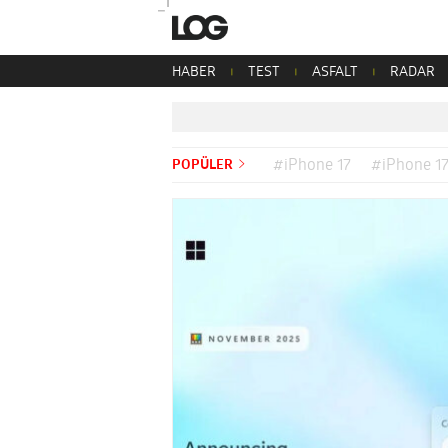
HABER
TEST
ASFALT
RADAR
POPÜLER
#iPhone 17
#iPhone 17