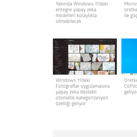
Yakında Windows 11’deki
Micro
entegre yapay zeka
üretk
modelleri kolaylıkla
ile gü
silinebilecek
Windows 11’deki
Üretk
Fotoğraflar uygulamasına
CoPil
yapay zeka destekli
geliyo
otomatik kategorizasyon
özelliği geliyor