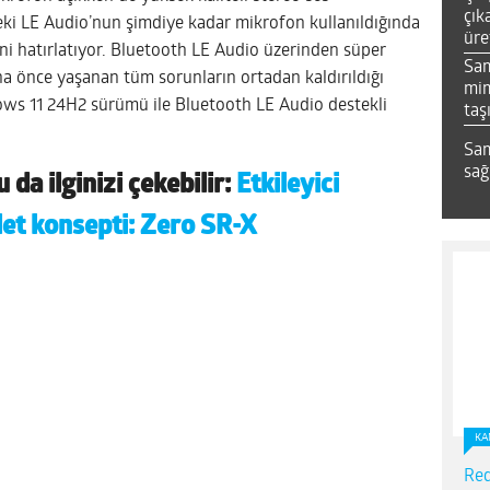
çık
deki LE Audio’nun şimdiye kadar mikrofon kullanıldığında
üre
ini hatırlatıyor. Bluetooth LE Audio üzerinden süper
Sa
a önce yaşanan tüm sorunların ortadan kaldırıldığı
mim
dows 11 24H2 sürümü ile Bluetooth LE Audio destekli
taş
Sam
sağ
da ilginizi çekebilir:
Etkileyici
let konsepti: Zero SR-X
KA
Red