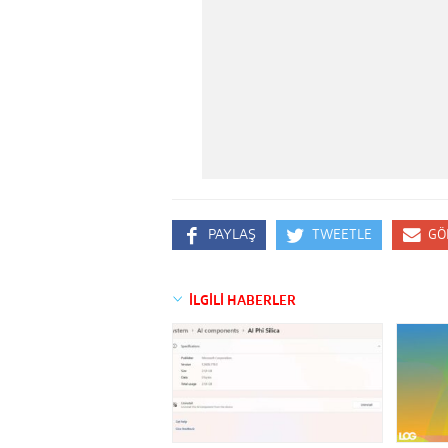
PAYLAŞ
TWEETLE
GÖ
İLGİLİ HABERLER