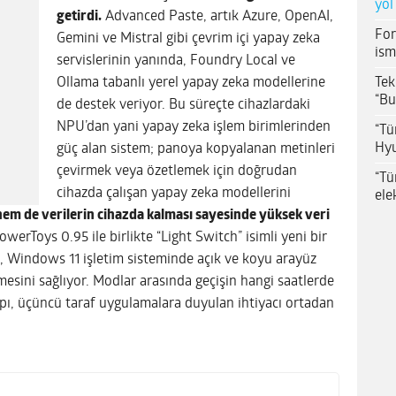
yol
getirdi.
Advanced Paste, artık Azure, OpenAI,
For
Gemini ve Mistral gibi çevrim içi yapay zeka
ism
servislerinin yanında, Foundry Local ve
Tek
Ollama tabanlı yerel yapay zeka modellerine
“Bu
de destek veriyor. Bu süreçte cihazlardaki
NPU’dan yani yapay zeka işlem birimlerinden
“Tü
Hyu
güç alan sistem; panoya kopyalanan metinleri
çevirmek veya özetlemek için doğrudan
“Tü
cihazda çalışan yapay zeka modellerini
ele
hem de verilerin cihazda kalması sayesinde yüksek veri
erToys 0.95 ile birlikte “Light Switch” isimli yeni bir
k, Windows 11 işletim sisteminde açık ve koyu arayüz
mesini sağlıyor. Modlar arasında geçişin hangi saatlerde
tyapı, üçüncü taraf uygulamalara duyulan ihtiyacı ortadan