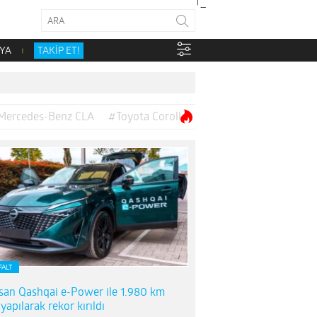
YA
TAKİP ET!
Mercedes-Benz CLA
#Toyota Corolla
FALT
san Qashqai e-Power ile 1.980 km
 yapılarak rekor kırıldı