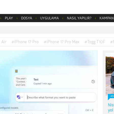
PLAY
DOSYA
UYGULAMA
NASIL YAPILIR?
KAMPAN
 Air
#iPhone 17 Pro
#iPhone 17 Pro Max
#Togg T10F
#
AS
Nis
yol