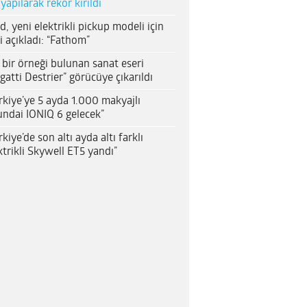
 yapılarak rekor kırıldı
d, yeni elektrikli pickup modeli için
i açıkladı: “Fathom”
 bir örneği bulunan sanat eseri
gatti Destrier” görücüye çıkarıldı
rkiye’ye 5 ayda 1.000 makyajlı
ndai IONIQ 6 gelecek”
rkiye’de son altı ayda altı farklı
ktrikli Skywell ET5 yandı”