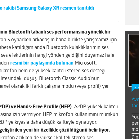
o rakibi Samsung Galaxy XR resmen tanıtıldı
nin Bluetooth tabanlı ses performansına yönelik bir
on 5 oynarken arkadaşım bana birlikte yarışmamız için
bete katıldığım anda Bluetooth kulaklıklarımın ses
ık ses efektlerinin hangi yönden geldiğini duyamaz hale
inden
resmi bir paylaşımda bulunan
Microsoft,
ikrofon hem de yüksek kaliteli stereo ses desteği
kalitesindeki düşüş, Bluetooth Classic Audio’nun
mel olarak iki farklı çalışma modu (veya profil) yer
Vİ
Ave
tan
2DP) ve Hands-Free Profile (HFP)
. A2DP yüksek kaliteli
masına izin vermiyor. HFP mikrofon kullanımını mümkün
You
2DP’ye kıyasla daha düşük kaliteyle oynatıyor.
per
mou
iştirilen yeni bir özellikle çözüldüğünü belirtiyor.
Çin
ikrofon açıkken de yüksek kaliteli stereo ses