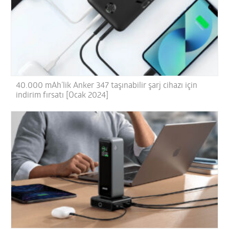
40.000 mAh’lik Anker 347 taşınabilir şarj cihazı için
indirim fırsatı [Ocak 2024]