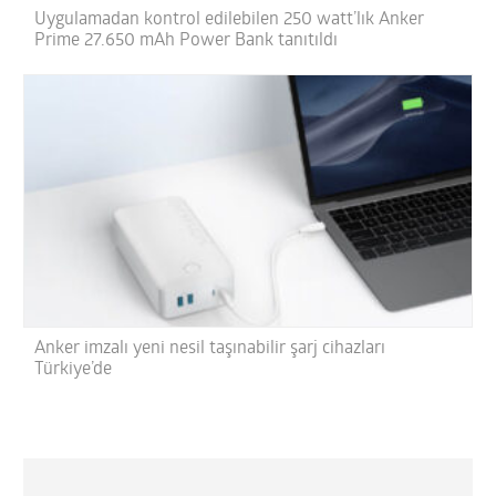
Uygulamadan kontrol edilebilen 250 watt’lık Anker
Prime 27.650 mAh Power Bank tanıtıldı
Anker imzalı yeni nesil taşınabilir şarj cihazları
Türkiye’de