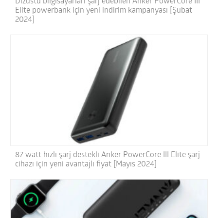
Dizüstü bilgisayarları şarj edebilen Anker PowerCore III
Elite powerbank için yeni indirim kampanyası [Şubat
2024]
87 watt hızlı şarj destekli Anker PowerCore III Elite şarj
cihazı için yeni avantajlı fiyat [Mayıs 2024]