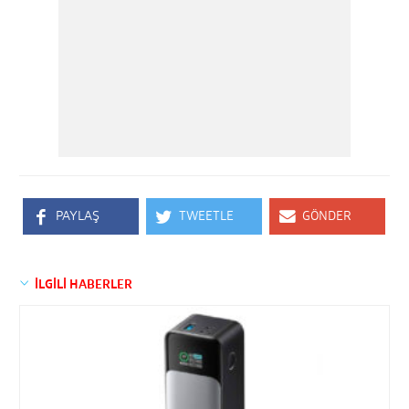
PAYLAŞ
TWEETLE
GÖNDER
İLGİLİ HABERLER