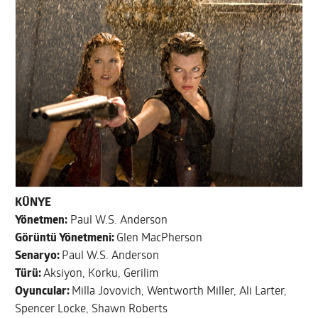
KÜNYE
Yönetmen:
Paul W.S. Anderson
Görüntü Yönetmeni:
Glen MacPherson
Senaryo:
Paul W.S. Anderson
Türü:
Aksiyon, Korku, Gerilim
Oyuncular:
Milla Jovovich, Wentworth Miller, Ali Larter,
Spencer Locke, Shawn Roberts