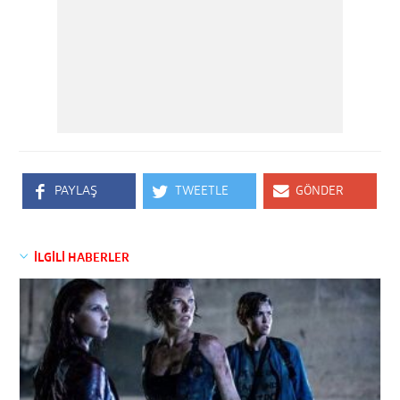
PAYLAŞ
TWEETLE
GÖNDER
İLGİLİ HABERLER