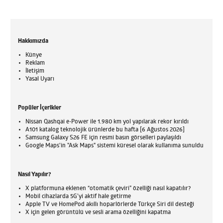
Hakkımızda
Künye
Reklam
İletişim
Yasal Uyarı
Popüler İçerikler
Nissan Qashqai e-Power ile 1.980 km yol yapılarak rekor kırıldı
A101 katalog teknolojik ürünlerde bu hafta [6 Ağustos 2026]
Samsung Galaxy S26 FE için resmi basın görselleri paylaşıldı
Google Maps'in "Ask Maps" sistemi küresel olarak kullanıma sunuldu
Nasıl Yapılır?
X platformuna eklenen “otomatik çeviri” özelliği nasıl kapatılır?
Mobil cihazlarda 5G’yi aktif hale getirme
Apple TV ve HomePod akıllı hoparlörlerde Türkçe Siri dil desteği
X için gelen görüntülü ve sesli arama özelliğini kapatma