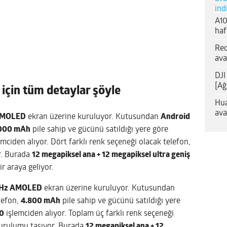
ind
A10
haf
Red
ava
DJI
[Ağ
için tüm detaylar şöyle
Hua
ava
AMOLED
ekran üzerine kuruluyor. Kutusundan
Android
000 mAh
pile sahip ve gücünü satıldığı yere göre
mciden alıyor. Dört farklı renk seçeneği olacak telefon,
r. Burada
12 megapiksel ana + 12 megapiksel ultra geniş
r araya geliyor.
 Hz AMOLED
ekran üzerine kuruluyor. Kutusundan
elefon,
4.800 mAh
pile sahip ve gücünü satıldığı yere
0
işlemciden alıyor. Toplam üç farklı renk seçeneği
kurulumu taşıyor. Burada
12 megapiksel ana + 12