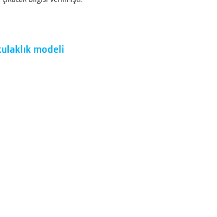
 çıkacak bilgisi verilmişti.
kulaklık modeli