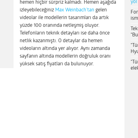
yol
hemen hiçbir sürpriz kalmadı. Hemen aşağıda
izleyebileceğiniz
Max Weinbach’tan
gelen
For
videolar ile modellerin tasarımları da artık
ism
yüzde 100 oranında netleşmiş oluyor.
Tek
Telefonların teknik detayları ise daha önce
“Bu
netlik kazanmıştı. O detaylar da hemen
“Tü
videoların altında yer alıyor. Aynı zamanda
Hyu
sayfanın altında modellerin doğruluk oranı
“Tü
yüksek satış fiyatları da bulunuyor.
ele