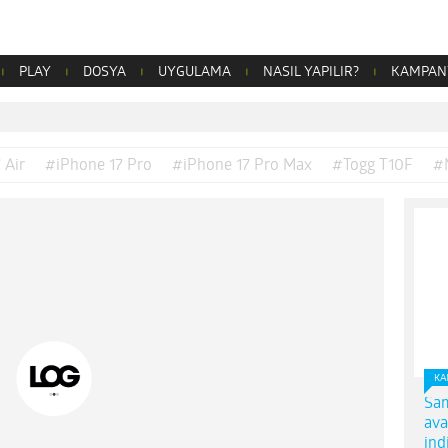
PLAY
DOSYA
UYGULAMA
NASIL YAPILIR?
KAMPAN
 Air
#iPhone 17 Pro
#iPhone 17 Pro Max
#Togg T10F
#
KA
Sam
ava
ind