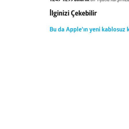
1.249-1.299 dolarlık
bir fiyatla karşımıza
İlginizi Çekebilir
Bu da Apple’ın yeni kablosuz 