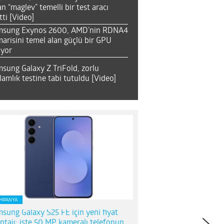
an “maglev” temelli bir test aracı
tti [Video]
msung Exynos 2600, AMD’nin RDNA4
arisini temel alan güçlü bir GPU
ıyor
sung Galaxy Z TriFold, zorlu
lamlık testine tabi tutuldu [Video]
MPANYA
sung Galaxy S25 FE için yeni fiyat
ntajı; işte 50 MP kameralı telefonun