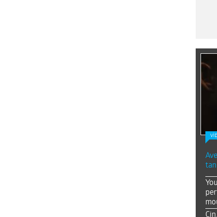
Vİ
Ave
tan
You
per
mou
Çin