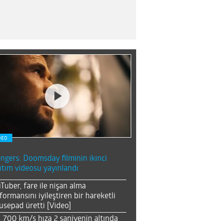
DEO
ngers: Doomsday filminin ikinci
ıtım videosu yayınlandı
Tuber, fare ile nişan alma
formansını iyileştiren bir hareketli
sepad üretti [Video]
, 700 km/s hıza 2 saniyenin altında