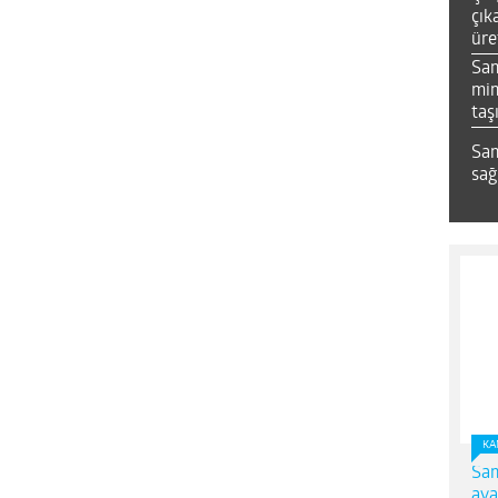
çık
üre
Sa
mim
taş
Sam
sağ
KA
Sam
ava