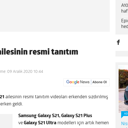
A10
haf
Epi
hed
lesinin resmi tanıtım
eme: 09 Aralık 2020 10:44
21
ailesinin resmi tanıtım videoları erkenden sızdırılmış
 erken geldi.
AS
Samsung
Galaxy S21, Galaxy S21 Plus
ve
Galaxy S21 Ultra
modelleri için artık hemen
Nis