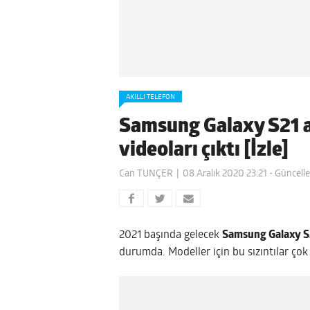
AKILLI TELEFON
Samsung Galaxy S21 ai
videoları çıktı [İzle]
Can TUNÇER
08 Aralık 2020 23:21
- Güncell
2021 başında gelecek
Samsung Galaxy S
durumda. Modeller için bu sızıntılar çok