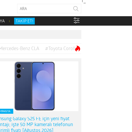
YA
TAKİP ET!
Mercedes-Benz CLA
#Toyota Corolla
MPANYA
sung Galaxy S25 FE için yeni fiyat
ntajı; işte 50 MP kameralı telefonun
irimli fiyatı [Ağustos 2026]