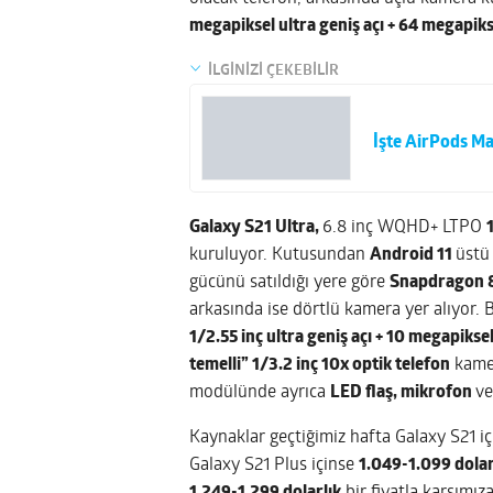
megapiksel ultra geniş açı + 64 megapiks
İLGİNİZİ ÇEKEBİLİR
İşte AirPods Max
Galaxy S21 Ultra,
6.8 inç WQHD+ LTPO
kuruluyor. Kutusundan
Android 11
üstü
gücünü satıldığı yere göre
Snapdragon 
arkasında ise dörtlü kamera yer alıyor.
1/2.55 inç ultra geniş açı + 10 megapikse
temelli” 1/3.2 inç 10x optik telefon
kamer
modülünde ayrıca
LED flaş, mikrofon
ve
Kaynaklar geçtiğimiz hafta Galaxy S21 i
Galaxy S21 Plus içinse
1.049-1.099 dolar