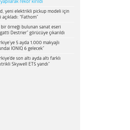
 yapılarak rekor kırıldı
d, yeni elektrikli pickup modeli için
i açıkladı: “Fathom”
 bir örneği bulunan sanat eseri
gatti Destrier” görücüye çıkarıldı
rkiye’ye 5 ayda 1.000 makyajlı
ndai IONIQ 6 gelecek”
rkiye’de son altı ayda altı farklı
ktrikli Skywell ET5 yandı”