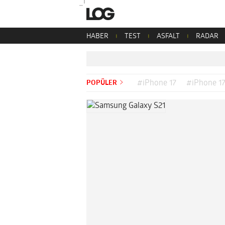
HABER
TEST
ASFALT
RADAR
POPÜLER
#iPhone 17
#iPhone 17