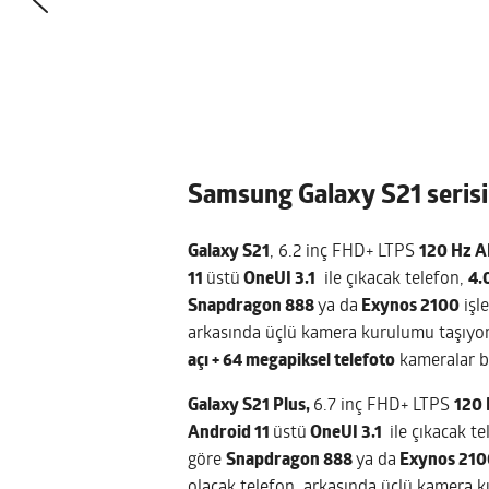
Samsung Galaxy S21 serisi 
Galaxy S21
, 6.2 inç FHD+ LTPS
120 Hz 
11
üstü
OneUI 3.1
ile çıkacak telefon,
4.
Snapdragon 888
ya da
Exynos 2100
işle
arkasında üçlü kamera kurulumu taşıyo
açı + 64 megapiksel telefoto
kameralar bi
Galaxy S21 Plus,
6.7 inç FHD+ LTPS
120
Android 11
üstü
OneUI 3.1
ile çıkacak t
göre
Snapdragon 888
ya da
Exynos 210
olacak telefon, arkasında üçlü kamera 