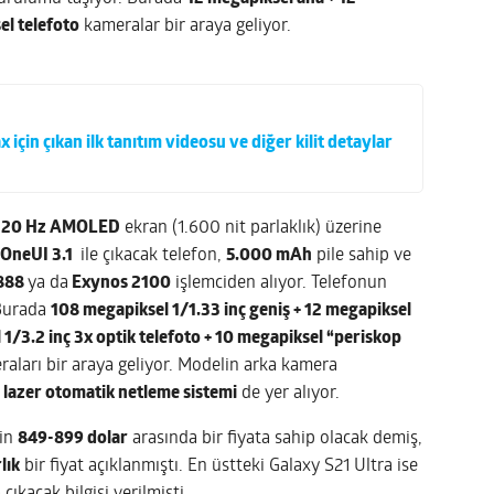
el telefoto
kameralar bir araya geliyor.
 için çıkan ilk tanıtım videosu ve diğer kilit detaylar
120 Hz AMOLED
ekran (1.600 nit parlaklık) üzerine
OneUI 3.1
ile çıkacak telefon,
5.000 mAh
pile sahip ve
888
ya da
Exynos 2100
işlemciden alıyor. Telefonun
 Burada
108 megapiksel 1/1.33 inç geniş + 12 megapiksel
l 1/3.2 inç 3x optik telefoto + 10 megapiksel “periskop
aları bir araya geliyor. Modelin arka kamera
lazer otomatik netleme sistemi
de yer alıyor.
çin
849-899 dolar
arasında bir fiyata sahip olacak demiş,
lık
bir fiyat açıklanmıştı. En üstteki Galaxy S21 Ultra ise