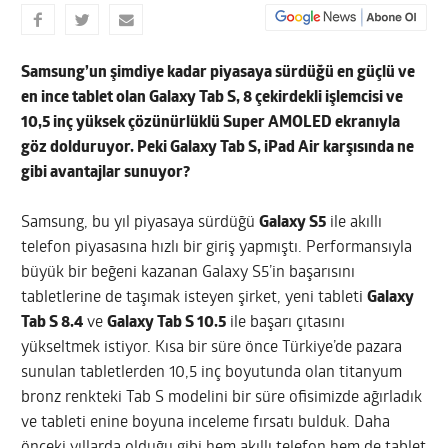
Samsung’un şimdiye kadar piyasaya sürdüğü en güçlü ve
en ince tablet olan Galaxy Tab S, 8 çekirdekli işlemcisi ve
10,5 inç yüksek çözünürlüklü Super AMOLED ekranıyla
göz dolduruyor. Peki Galaxy Tab S, iPad Air karşısında ne
gibi avantajlar sunuyor?
Samsung, bu yıl piyasaya sürdüğü
Galaxy S5
ile akıllı
telefon piyasasına hızlı bir giriş yapmıştı. Performansıyla
büyük bir beğeni kazanan Galaxy S5’in başarısını
tabletlerine de taşımak isteyen şirket, yeni tableti
Galaxy
Tab S 8.4
ve
Galaxy Tab S 10.5
ile başarı çıtasını
yükseltmek istiyor. Kısa bir süre önce Türkiye’de pazara
sunulan tabletlerden 10,5 inç boyutunda olan titanyum
bronz renkteki Tab S modelini bir süre ofisimizde ağırladık
ve tableti enine boyuna inceleme fırsatı bulduk. Daha
önceki yıllarda olduğu gibi hem akıllı telefon hem de tablet