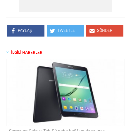
PAYLAŞ
TWEETLE
GÖNDER
İLGİLİ HABERLER