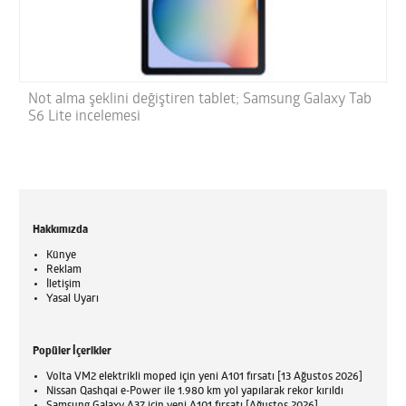
Not alma şeklini değiştiren tablet; Samsung Galaxy Tab
S6 Lite incelemesi
Hakkımızda
Künye
Reklam
İletişim
Yasal Uyarı
Popüler İçerikler
Volta VM2 elektrikli moped için yeni A101 fırsatı [13 Ağustos 2026]
Nissan Qashqai e-Power ile 1.980 km yol yapılarak rekor kırıldı
Samsung Galaxy A37 için yeni A101 fırsatı [Ağustos 2026]