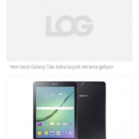
Yeni nesil Galaxy Tab daha büyük ekranla geliyor