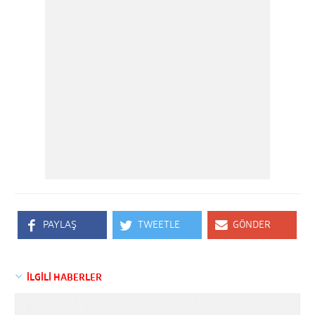
PAYLAŞ
TWEETLE
GÖNDER
İLGİLİ HABERLER