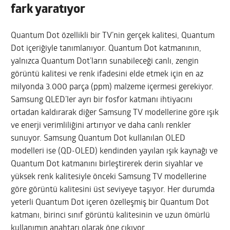
fark yaratıyor
Quantum Dot özellikli bir TV’nin gerçek kalitesi, Quantum
Dot içeriğiyle tanımlanıyor. Quantum Dot katmanının,
yalnızca Quantum Dot’ların sunabileceği canlı, zengin
görüntü kalitesi ve renk ifadesini elde etmek için en az
milyonda 3.000 parça (ppm) malzeme içermesi gerekiyor.
Samsung QLED’ler ayrı bir fosfor katmanı ihtiyacını
ortadan kaldırarak diğer Samsung TV modellerine göre ışık
ve enerji verimliliğini artırıyor ve daha canlı renkler
sunuyor. Samsung Quantum Dot kullanılan OLED
modelleri ise (QD-OLED) kendinden yayılan ışık kaynağı ve
Quantum Dot katmanını birleştirerek derin siyahlar ve
yüksek renk kalitesiyle önceki Samsung TV modellerine
göre görüntü kalitesini üst seviyeye taşıyor. Her durumda
yeterli Quantum Dot içeren özelleşmiş bir Quantum Dot
katmanı, birinci sınıf görüntü kalitesinin ve uzun ömürlü
kullanımın anahtarı olarak öne çıkıyor.