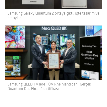
Samsung Galaxy Quantum 2 ortaya çıktı; işte tasarım ve
detaylar
Samsung QLED TV’lere TÜV Rheinland’dan ”Gerçek
Quantum Dot Ekran” sertifikası