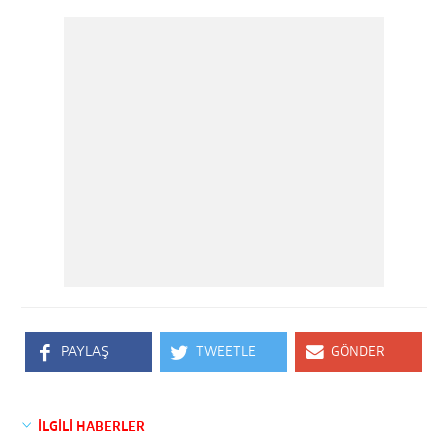
PAYLAŞ
TWEETLE
GÖNDER
İLGİLİ HABERLER