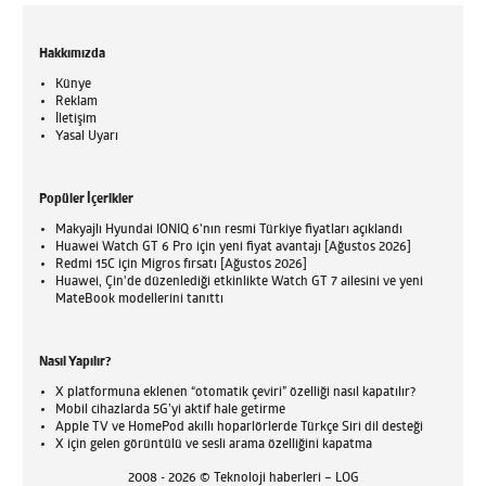
Hakkımızda
Künye
Reklam
İletişim
Yasal Uyarı
Popüler İçerikler
Makyajlı Hyundai IONIQ 6'nın resmi Türkiye fiyatları açıklandı
Huawei Watch GT 6 Pro için yeni fiyat avantajı [Ağustos 2026]
Redmi 15C için Migros fırsatı [Ağustos 2026]
Huawei, Çin'de düzenlediği etkinlikte Watch GT 7 ailesini ve yeni
MateBook modellerini tanıttı
Nasıl Yapılır?
X platformuna eklenen “otomatik çeviri” özelliği nasıl kapatılır?
Mobil cihazlarda 5G’yi aktif hale getirme
Apple TV ve HomePod akıllı hoparlörlerde Türkçe Siri dil desteği
X için gelen görüntülü ve sesli arama özelliğini kapatma
2008 - 2026 © Teknoloji haberleri – LOG