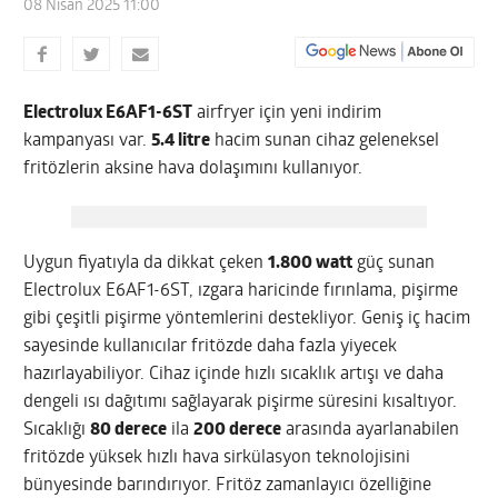
08 Nisan 2025 11:00
Electrolux E6AF1-6ST
airfryer için yeni indirim
kampanyası var.
5.4 litre
hacim sunan cihaz geleneksel
fritözlerin aksine hava dolaşımını kullanıyor.
Uygun fiyatıyla da dikkat çeken
1.800 watt
güç sunan
Electrolux E6AF1-6ST, ızgara haricinde fırınlama, pişirme
gibi çeşitli pişirme yöntemlerini destekliyor. Geniş iç hacim
sayesinde kullanıcılar fritözde daha fazla yiyecek
hazırlayabiliyor. Cihaz içinde hızlı sıcaklık artışı ve daha
dengeli ısı dağıtımı sağlayarak pişirme süresini kısaltıyor.
Sıcaklığı
80 derece
ila
200 derece
arasında ayarlanabilen
fritözde yüksek hızlı hava sirkülasyon teknolojisini
bünyesinde barındırıyor. Fritöz zamanlayıcı özelliğine