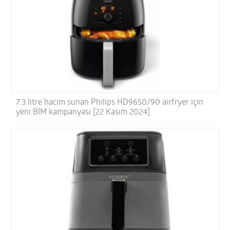
7.3 litre hacim sunan Philips HD9650/90 airfryer için
yeni BİM kampanyası [22 Kasım 2024]