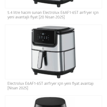
5.4 litre hacim sunan Electrolux E6AF1-6ST airfryer için
yeni avantajlı fiyat [20 Nisan 2025]
Electrolux E6AF1-6ST airfryer için yeni fiyat avantajı
[Nisan 2025]