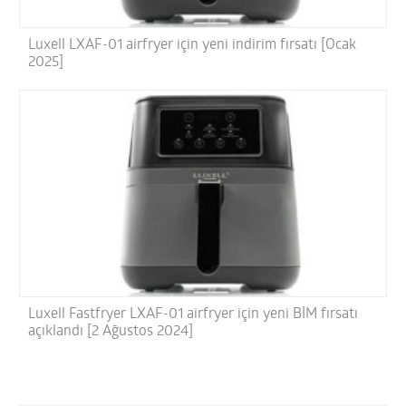
Luxell LXAF-01 airfryer için yeni indirim fırsatı [Ocak
2025]
Luxell Fastfryer LXAF-01 airfryer için yeni BİM fırsatı
açıklandı [2 Ağustos 2024]