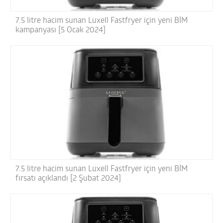
7.5 litre hacim sunan Luxell Fastfryer için yeni BİM
kampanyası [5 Ocak 2024]
7.5 litre hacim sunan Luxell Fastfryer için yeni BİM
fırsatı açıklandı [2 Şubat 2024]