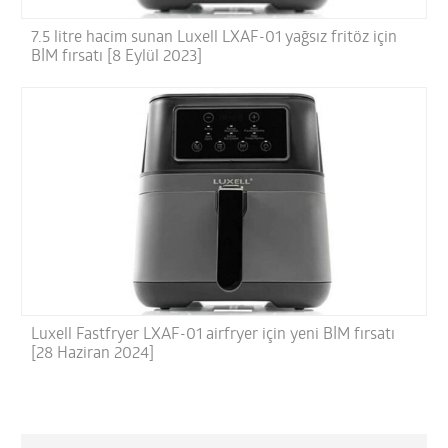
7.5 litre hacim sunan Luxell LXAF-01 yağsız fritöz için
BİM fırsatı [8 Eylül 2023]
Luxell Fastfryer LXAF-01 airfryer için yeni BİM fırsatı
[28 Haziran 2024]