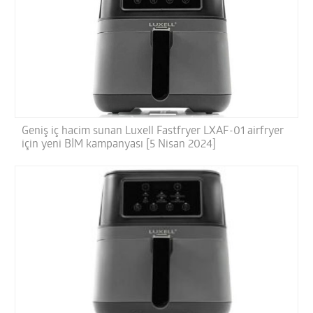
Geniş iç hacim sunan Luxell Fastfryer LXAF-01 airfryer
için yeni BİM kampanyası [5 Nisan 2024]