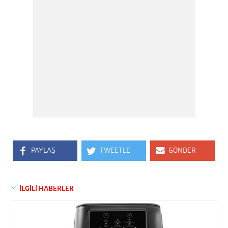
PAYLAŞ
TWEETLE
GÖNDER
İLGİLİ HABERLER