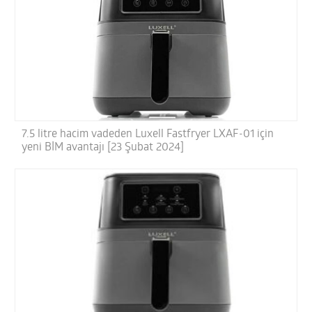
7.5 litre hacim vadeden Luxell Fastfryer LXAF-01 için
yeni BİM avantajı [23 Şubat 2024]