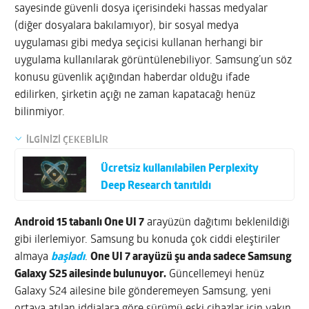
sayesinde güvenli dosya içerisindeki hassas medyalar
(diğer dosyalara bakılamıyor), bir sosyal medya
uygulaması gibi medya seçicisi kullanan herhangi bir
uygulama kullanılarak görüntülenebiliyor. Samsung’un söz
konusu güvenlik açığından haberdar olduğu ifade
edilirken, şirketin açığı ne zaman kapatacağı henüz
bilinmiyor.
İLGİNİZİ ÇEKEBİLİR
Ücretsiz kullanılabilen Perplexity
Deep Research tanıtıldı
Android 15 tabanlı One UI 7
arayüzün dağıtımı beklenildiği
gibi ilerlemiyor. Samsung bu konuda çok ciddi eleştiriler
almaya
başladı
.
One UI 7 arayüzü şu anda sadece Samsung
Galaxy S25 ailesinde bulunuyor.
Güncellemeyi henüz
Galaxy S24 ailesine bile gönderemeyen Samsung, yeni
ortaya atılan iddialara göre sürümü eski cihazlar için yakın