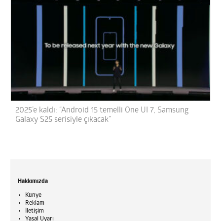
2025’e kaldı: “Android 15 temelli One UI 7, Samsung
Galaxy S25 serisiyle çıkacak”
Hakkımızda
Künye
Reklam
İletişim
Yasal Uyarı