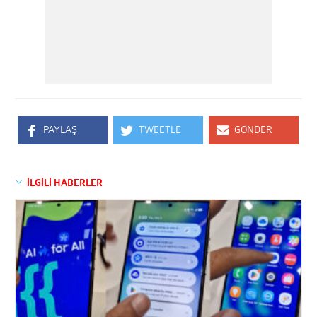
PAYLAŞ
TWEETLE
GÖNDER
İLGİLİ HABERLER