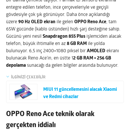
bir damla çentikte taşıyor. Parmak izi sensörü ekranına
entegre edilen telefon, ince çerçeveleriyle ve geçişli
gövdesiyle çok şık görünüyor. Daha önce açıklandığı
üzere
90 Hz OLED
ekran
ile gelen
OPPO Reno Ace
, tam
65W gücünde (kablo üstünden) hızlı şarj desteğine sahip.
Gücünü yeni nesil
Snapdragon 855 Plus
işlemciden alacak
telefon, büyük ihtimalle en az
8 GB RAM
ile yolda
bulunuyor. 6,5 inç 2400×1080 piksel bir
AMOLED
ekranı
bulunacak Reno Ace’in, en üstte 1
2 GB RAM + 256 GB
depolama
sunacağı da gelen bilgiler arasında bulunuyor.
İLGİNİZİ ÇEKEBİLİR
MIUI 11 güncellemesini alacak Xiaomi
ve Redmi cihazlar
OPPO Reno Ace teknik olarak
gerçekten iddialı