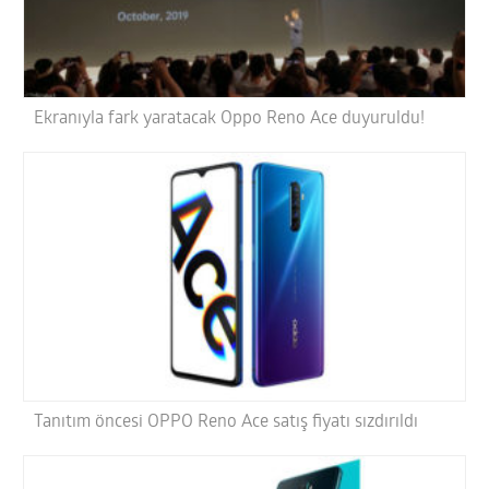
Ekranıyla fark yaratacak Oppo Reno Ace duyuruldu!
Tanıtım öncesi OPPO Reno Ace satış fiyatı sızdırıldı