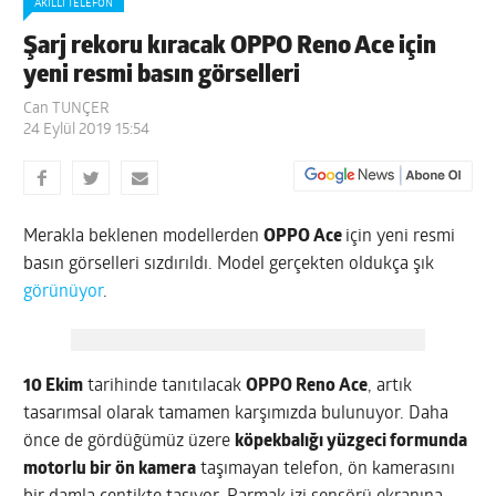
AKILLI TELEFON
Şarj rekoru kıracak OPPO Reno Ace için
yeni resmi basın görselleri
Can TUNÇER
24 Eylül 2019 15:54
Merakla beklenen modellerden
OPPO Ace
için yeni resmi
basın görselleri sızdırıldı. Model gerçekten oldukça şık
görünüyor
.
10 Ekim
tarihinde tanıtılacak
OPPO Reno Ace
, artık
tasarımsal olarak tamamen karşımızda bulunuyor. Daha
önce de gördüğümüz üzere
köpekbalığı yüzgeci formunda
motorlu bir ön kamera
taşımayan telefon, ön kamerasını