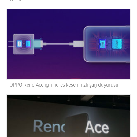
verildi
OPPO Reno Ace için nefes kesen hızlı şarj duyurusu