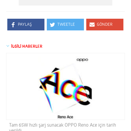
PAYLAŞ
TWEETLE
GÖNDER
İLGİLİ HABERLER
Tam 65W hızlı şarj sunacak OPPO Reno Ace için tarih