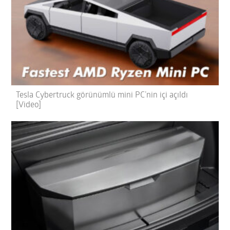
Tesla Cybertruck görünümlü mini PC’nin içi açıldı
[Video]