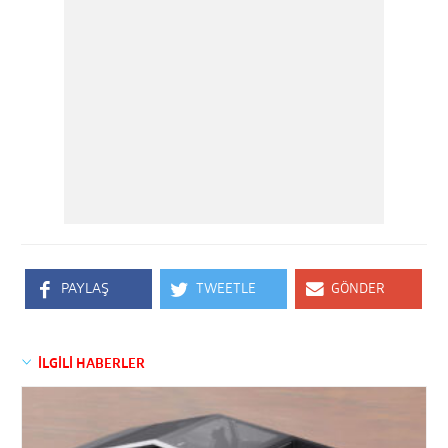
PAYLAŞ
TWEETLE
GÖNDER
İLGİLİ HABERLER