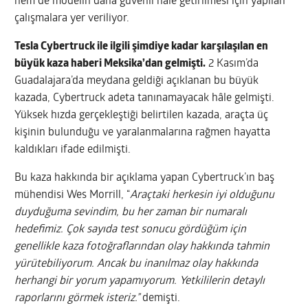
hem de modelin daha güvenli hâle getirilmesi için yapılan
çalışmalara yer veriliyor.
Tesla Cybertruck ile ilgili şimdiye kadar karşılaşılan en
büyük kaza haberi Meksika’dan gelmişti.
2 Kasım’da
Guadalajara’da meydana geldiği açıklanan bu büyük
kazada, Cybertruck adeta tanınamayacak hâle gelmişti.
Yüksek hızda gerçekleştiği belirtilen kazada, araçta üç
kişinin bulunduğu ve yaralanmalarına rağmen hayatta
kaldıkları ifade edilmişti.
Bu kaza hakkında bir açıklama yapan Cybertruck’ın baş
mühendisi Wes Morrill, “
Araçtaki herkesin iyi olduğunu
duyduğuma sevindim, bu her zaman bir numaralı
hedefimiz. Çok sayıda test sonucu gördüğüm için
genellikle kaza fotoğraflarından olay hakkında tahmin
yürütebiliyorum. Ancak bu inanılmaz olay hakkında
herhangi bir yorum yapamıyorum. Yetkililerin detaylı
raporlarını görmek isteriz.”
demişti.