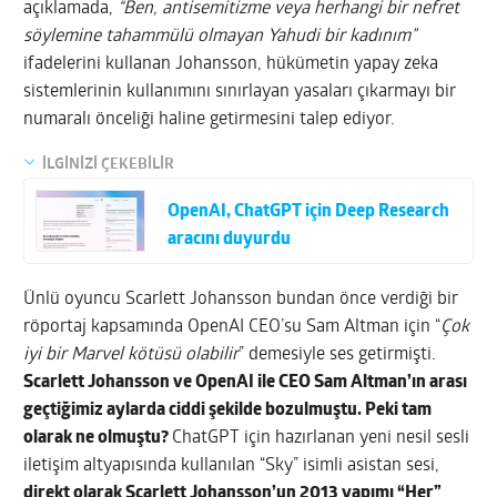
açıklamada,
“Ben, antisemitizme veya herhangi bir nefret
söylemine tahammülü olmayan Yahudi bir kadınım”
ifadelerini kullanan Johansson, hükümetin yapay zeka
sistemlerinin kullanımını sınırlayan yasaları çıkarmayı bir
numaralı önceliği haline getirmesini talep ediyor.
İLGİNİZİ ÇEKEBİLİR
OpenAI, ChatGPT için Deep Research
aracını duyurdu
Ünlü oyuncu Scarlett Johansson bundan önce verdiği bir
röportaj kapsamında OpenAI CEO’su Sam Altman için “
Çok
iyi bir Marvel kötüsü olabilir
” demesiyle ses getirmişti.
Scarlett Johansson ve OpenAI ile CEO Sam Altman’ın arası
geçtiğimiz aylarda ciddi şekilde bozulmuştu. Peki tam
olarak ne olmuştu?
ChatGPT için hazırlanan yeni nesil sesli
iletişim altyapısında kullanılan “Sky” isimli asistan sesi,
direkt olarak Scarlett Johansson’un 2013 yapımı “Her”