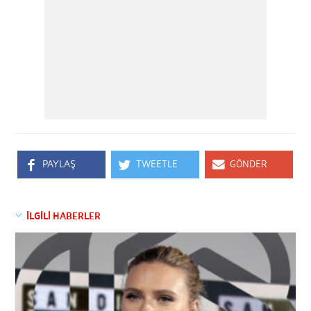
PAYLAŞ
TWEETLE
GÖNDER
İLGİLİ HABERLER