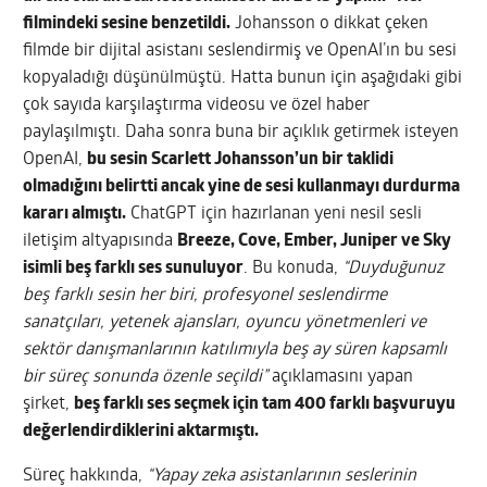
filmindeki sesine benzetildi.
Johansson o dikkat çeken
filmde bir dijital asistanı seslendirmiş ve OpenAI’ın bu sesi
kopyaladığı düşünülmüştü. Hatta bunun için aşağıdaki gibi
çok sayıda karşılaştırma videosu ve özel haber
paylaşılmıştı. Daha sonra buna bir açıklık getirmek isteyen
OpenAI,
bu sesin Scarlett Johansson’un bir taklidi
olmadığını belirtti ancak yine de sesi kullanmayı durdurma
kararı almıştı.
ChatGPT için hazırlanan yeni nesil sesli
iletişim altyapısında
Breeze, Cove, Ember, Juniper ve Sky
isimli beş farklı ses sunuluyor
. Bu konuda,
“Duyduğunuz
beş farklı sesin her biri, profesyonel seslendirme
sanatçıları, yetenek ajansları, oyuncu yönetmenleri ve
sektör danışmanlarının katılımıyla beş ay süren kapsamlı
bir süreç sonunda özenle seçildi”
açıklamasını yapan
şirket,
beş farklı ses seçmek için tam 400 farklı başvuruyu
değerlendirdiklerini aktarmıştı.
Süreç hakkında,
“Yapay zeka asistanlarının seslerinin