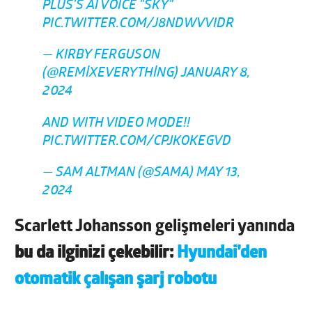
PLUS'S AI VOICE "SKY"
PIC.TWITTER.COM/J8NDWVVIDR
— KIRBY FERGUSON
(@REMIXEVERYTHING)
JANUARY 8,
2024
AND WITH VIDEO MODE!!
PIC.TWITTER.COM/CPJKOKEGVD
— SAM ALTMAN (@SAMA)
MAY 13,
2024
Scarlett Johansson gelişmeleri yanında
bu da ilginizi çekebilir:
Hyundai’den
otomatik çalışan şarj robotu