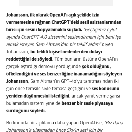
Johansson, ilk olarak OpenAI’ı açık şekilde izin
vermemesine rağmen ChatGPT’deki sesli asistanlarından
birisi için sesini kopyalamakla suçladı.
“
Geçtiğimiz eylül
ayında ChatGPT 4.0 sistemini seslendirmem için beni işe
almak isteyen Sam Altman’dan bir teklif aldım”
diyen
Johansson,
bu teklifi kişisel nedenlerden dolayı
reddettiğini de söyledi
. Tüm bunların üstüne OpenAI’ın
gerçekleştirdiği demoyu gördüğünde
şok olduğunu,
öfkelendiğini ve ses benzerliğine inanamadığını söyleyen
Johansson
, Sam Altman’ın GPT-4o’yu tanıtmasından iki
gün önce temsilcisiyle temasa geçtiğini ve
ses konusunu
yeniden düşünmesini istediğini
, ancak yanıt verme şansı
bulamadan sistemi yine de
benzer bir sesle piyasaya
sürdüğünü söyledi.
Bu konuda bir açıklama daha yapan OpenAI ise,
“Biz daha
Johansson’a ulaşmadan önce Sky’ın sesi için bir