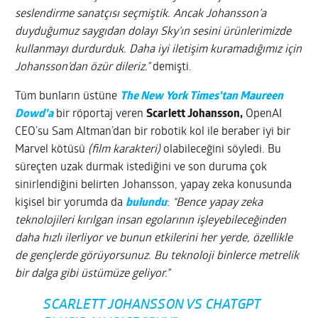
seslendirme sanatçısı seçmiştik. Ancak Johansson’a
duyduğumuz saygıdan dolayı Sky’ın sesini ürünlerimizde
kullanmayı durdurduk. Daha iyi iletişim kuramadığımız için
Johansson’dan özür dileriz.”
demişti.
Tüm bunların üstüne
The New York Times’tan Maureen
Dowd’a
bir röportaj veren
Scarlett Johansson,
OpenAI
CEO’su Sam Altman’dan bir robotik kol ile beraber iyi bir
Marvel kötüsü
(film karakteri)
olabileceğini söyledi. Bu
süreçten uzak durmak istediğini ve son duruma çok
sinirlendiğini belirten Johansson, yapay zeka konusunda
kişisel bir yorumda da
bulundu
:
“Bence yapay zeka
teknolojileri kırılgan insan egolarının işleyebileceğinden
daha hızlı ilerliyor ve bunun etkilerini her yerde, özellikle
de gençlerde görüyorsunuz. Bu teknoloji binlerce metrelik
bir dalga gibi üstümüze geliyor.”
SCARLETT JOHANSSON VS CHATGPT