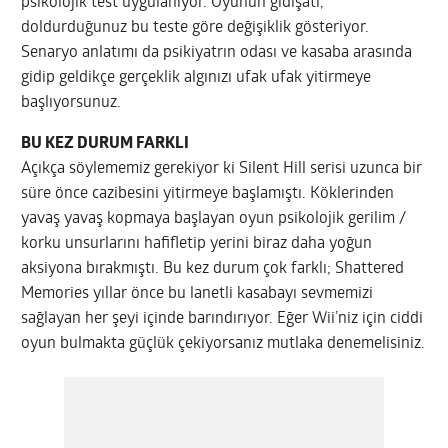
psikolojik test uygulanıyor. Oyunun gidişatı,
doldurduğunuz bu teste göre değişiklik gösteriyor.
Senaryo anlatımı da psikiyatrın odası ve kasaba arasında
gidip geldikçe gerçeklik algınızı ufak ufak yitirmeye
başlıyorsunuz.
BU KEZ DURUM FARKLI
Açıkça söylememiz gerekiyor ki Silent Hill serisi uzunca bir
süre önce cazibesini yitirmeye başlamıştı. Köklerinden
yavaş yavaş kopmaya başlayan oyun psikolojik gerilim /
korku unsurlarını hafifletip yerini biraz daha yoğun
aksiyona bırakmıştı. Bu kez durum çok farklı; Shattered
Memories yıllar önce bu lanetli kasabayı sevmemizi
sağlayan her şeyi içinde barındırıyor. Eğer Wii’niz için ciddi
oyun bulmakta güçlük çekiyorsanız mutlaka denemelisiniz.