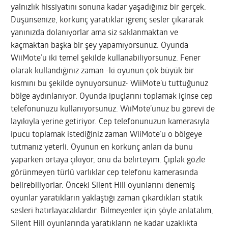
yalnızlık hissiyatını sonuna kadar yaşadığınız bir gerçek.
Düşünsenize, korkunç yaratıklar iğrenç sesler çıkararak
yanınızda dolanıyorlar ama siz saklanmaktan ve
kaçmaktan başka bir şey yapamıyorsunuz. Oyunda
WiiMote’u iki temel şekilde kullanabiliyorsunuz. Fener
olarak kullandığınız zaman -ki oyunun çok büyük bir
kısmını bu şekilde oynuyorsunuz- WiiMote’u tuttuğunuz
bölge aydınlanıyor. Oyunda ipuçlarını toplamak içinse cep
telefonunuzu kullanıyorsunuz. WiiMote’unuz bu görevi de
layıkıyla yerine getiriyor. Cep telefonunuzun kamerasıyla
ipucu toplamak istediğiniz zaman WiiMote’u o bölgeye
tutmanız yeterli. Oyunun en korkunç anları da bunu
yaparken ortaya çıkıyor, onu da belirteyim. Çıplak gözle
görünmeyen türlü varlıklar cep telefonu kamerasında
belirebiliyorlar. Önceki Silent Hill oyunlarını denemiş
oyunlar yaratıkların yaklaştığı zaman çıkardıkları statik
sesleri hatırlayacaklardır. Bilmeyenler için şöyle anlatalım,
Silent Hill oyunlarında yaratıkların ne kadar uzaklıkta