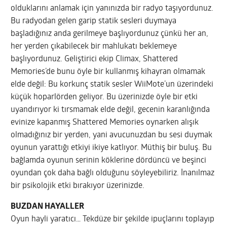
olduklarını anlamak için yanınızda bir radyo taşıyordunuz.
Bu radyodan gelen garip statik sesleri duymaya
başladığınız anda gerilmeye başlıyordunuz çünkü her an,
her yerden çıkabilecek bir mahlukatı beklemeye
başlıyordunuz. Geliştirici ekip Climax, Shattered
Memories’de bunu öyle bir kullanmış kihayran olmamak
elde değil: Bu korkunç statik sesler WiiMote’un üzerindeki
küçük hoparlörden geliyor. Bu üzerinizde öyle bir etki
uyandırıyor ki tırsmamak elde değil, gecenin karanlığında
evinize kapanmış Shattered Memories oynarken alışık
olmadığınız bir yerden, yani avucunuzdan bu sesi duymak
oyunun yarattığı etkiyi ikiye katlıyor. Müthiş bir buluş. Bu
bağlamda oyunun serinin köklerine dördüncü ve beşinci
oyundan çok daha bağlı olduğunu söyleyebiliriz. İnanılmaz
bir psikolojik etki bırakıyor üzerinizde.
BUZDAN HAYALLER
Oyun hayli yaratıcı… Tekdüze bir şekilde ipuçlarını toplayıp