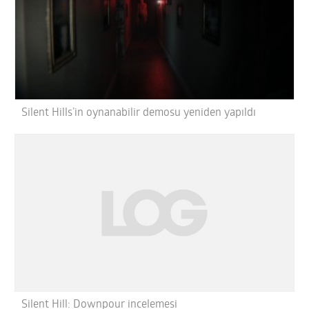
Silent Hills’in oynanabilir demosu yeniden yapıldı
Silent Hill: Downpour incelemesi