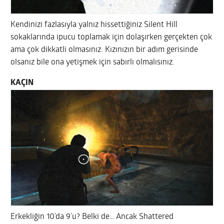
Kendinizi fazlasıyla yalnız hissettiğiniz Silent Hill
sokaklarında ipucu toplamak için dolaşırken gerçekten çok
ama çok dikkatli olmasınız. Kızınızın bir adım gerisinde
olsanız bile ona yetişmek için sabırlı olmalısınız.
KAÇIN
Erkekliğin 10’da 9’u? Belki de… Ancak Shattered