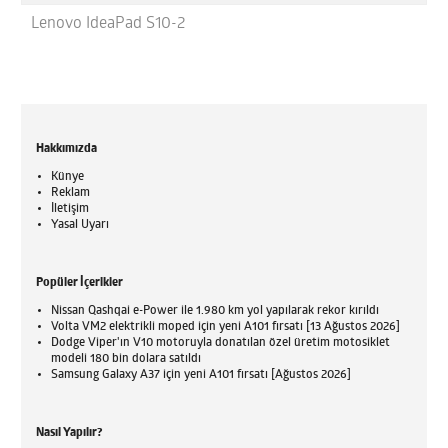
Lenovo IdeaPad S10-2
Hakkımızda
Künye
Reklam
İletişim
Yasal Uyarı
Popüler İçerikler
Nissan Qashqai e-Power ile 1.980 km yol yapılarak rekor kırıldı
Volta VM2 elektrikli moped için yeni A101 fırsatı [13 Ağustos 2026]
Dodge Viper'ın V10 motoruyla donatılan özel üretim motosiklet
modeli 180 bin dolara satıldı
Samsung Galaxy A37 için yeni A101 fırsatı [Ağustos 2026]
Nasıl Yapılır?