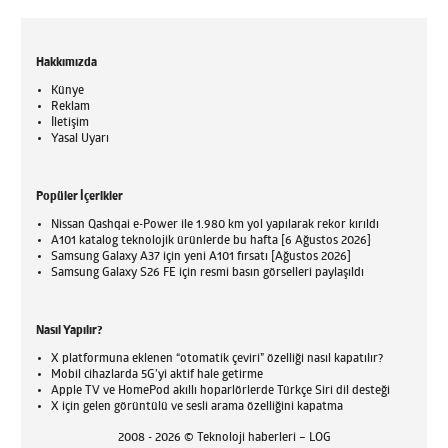
Hakkımızda
Künye
Reklam
İletişim
Yasal Uyarı
Popüler İçerikler
Nissan Qashqai e-Power ile 1.980 km yol yapılarak rekor kırıldı
A101 katalog teknolojik ürünlerde bu hafta [6 Ağustos 2026]
Samsung Galaxy A37 için yeni A101 fırsatı [Ağustos 2026]
Samsung Galaxy S26 FE için resmi basın görselleri paylaşıldı
Nasıl Yapılır?
X platformuna eklenen “otomatik çeviri” özelliği nasıl kapatılır?
Mobil cihazlarda 5G’yi aktif hale getirme
Apple TV ve HomePod akıllı hoparlörlerde Türkçe Siri dil desteği
X için gelen görüntülü ve sesli arama özelliğini kapatma
2008 - 2026 © Teknoloji haberleri – LOG