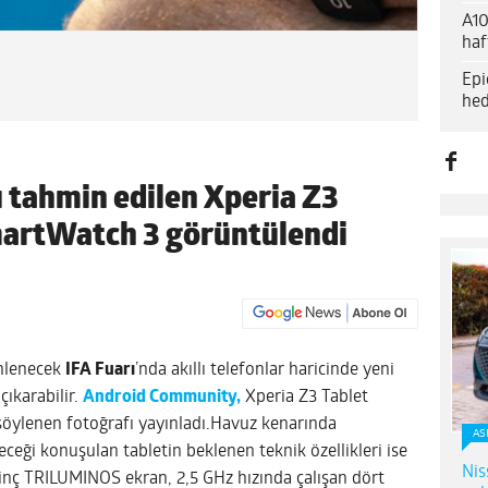
A10
haf
Epi
hed
 tahmin edilen Xperia Z3
martWatch 3 görüntülendi
enlenecek
IFA Fuarı
’nda akıllı telefonlar haricinde yeni
çıkarabilir.
Android Community,
Xperia Z3 Tablet
öylenen fotoğrafı yayınladı.
Havuz kenarında
AS
eceği konuşulan tabletin beklenen teknik özellikleri ise
Nis
inç TRILUMINOS ekran, 2,5 GHz hızında çalışan dört