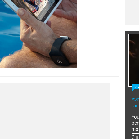
Vİ
Ave
tan
You
per
mou
Çin