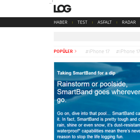
HABER
TEST
ASFALT
RADAR
POPÜLER
#iPhone 17
#iPhone 17