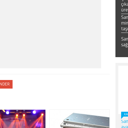
çık
üre
Sa
mim
taş
Sam
sağ
NDER
KA
Sam
ava