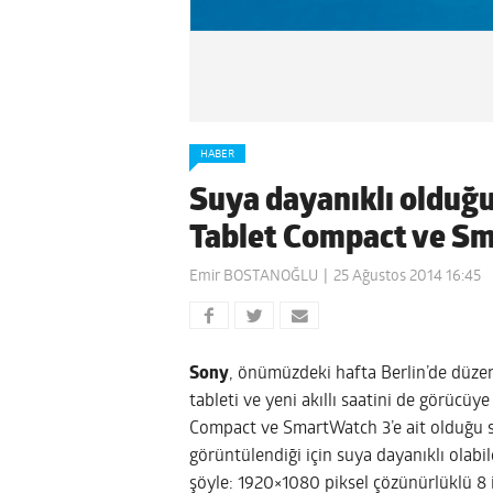
HABER
Suya dayanıklı olduğu
Tablet Compact ve S
Emir BOSTANOĞLU
25 Ağustos 2014 16:45
Sony
, önümüzdeki hafta Berlin’de düz
tableti ve yeni akıllı saatini de görücüye 
Compact ve SmartWatch 3’e ait olduğu s
görüntülendiği için suya dayanıklı olabil
şöyle: 1920×1080 piksel çözünürlüklü 8 