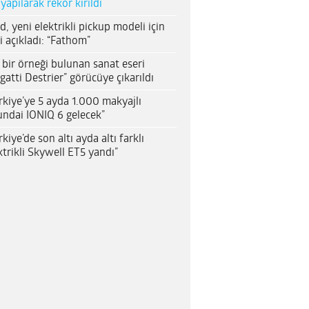
 yapılarak rekor kırıldı
d, yeni elektrikli pickup modeli için
i açıkladı: “Fathom”
 bir örneği bulunan sanat eseri
gatti Destrier” görücüye çıkarıldı
rkiye’ye 5 ayda 1.000 makyajlı
ndai IONIQ 6 gelecek”
rkiye’de son altı ayda altı farklı
ktrikli Skywell ET5 yandı”