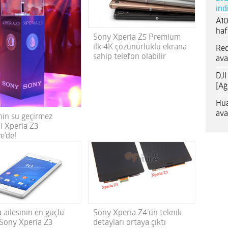
ind
A10
haf
Sony Xperia Z5 Premium
ilk 4K çözünürlüklü ekrana
Red
sahip telefon olabilir
ava
DJI
[Ağ
Hua
ava
nin su geçirmez
i Xperia Z3
e’de!
 ailesinin en güçlü
Sony Xperia Z4’ün teknik
 Sony Xperia Z3
detayları ortaya çıktı