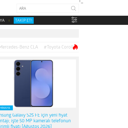
YA
TAKİP ET!
Mercedes-Benz CLA
#Toyota Corolla
MPANYA
sung Galaxy S25 FE için yeni fiyat
ntajı; işte 50 MP kameralı telefonun
irimli fiyatı [Ağustos 2026]