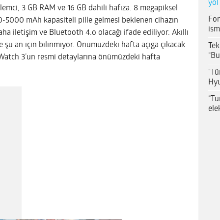
yol
emci, 3 GB RAM ve 16 GB dahili hafıza. 8 megapiksel
For
5000 mAh kapasiteli pille gelmesi beklenen cihazın
ism
ha iletişim ve Bluetooth 4.o olacağı ifade ediliyor. Akıllı
ise şu an için bilinmiyor. Önümüzdeki hafta açığa çıkacak
Tek
“Bu
Watch 3’un resmi detaylarına önümüzdeki hafta
“Tü
Hyu
“Tü
ele