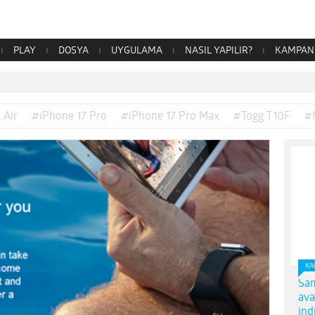
PLAY
DOSYA
UYGULAMA
NASIL YAPILIR?
KAMPAN
 Air
#iPhone 17 Pro
#iPhone 17 Pro Max
#Togg T10F
#
KA
Sam
ava
ind