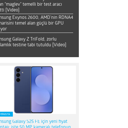
an “maglev” temelli bir test aracı
tti [Video]
msung Exynos 2600, AMD’nin RDNA4
arisini temel alan güçlü bir GPU
ıyor
sung Galaxy Z TriFold, zorlu
lamlık testine tabi tutuldu [Video]
MPANYA
sung Galaxy S25 FE için yeni fiyat
ntajı; işte 50 MP kameralı telefonun