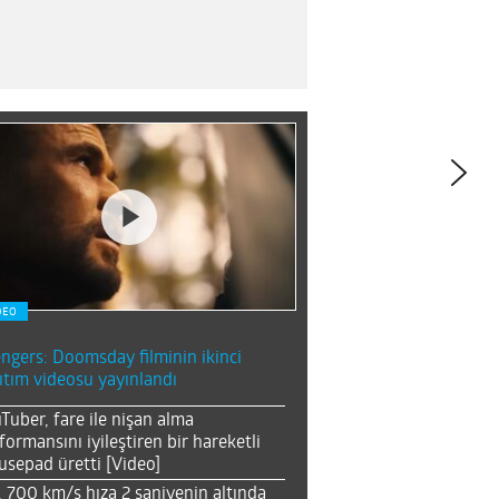
DEO
ngers: Doomsday filminin ikinci
ıtım videosu yayınlandı
Tuber, fare ile nişan alma
formansını iyileştiren bir hareketli
sepad üretti [Video]
, 700 km/s hıza 2 saniyenin altında