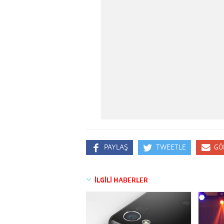
PAYLAŞ
TWEETLE
GÖ
İLGİLİ HABERLER