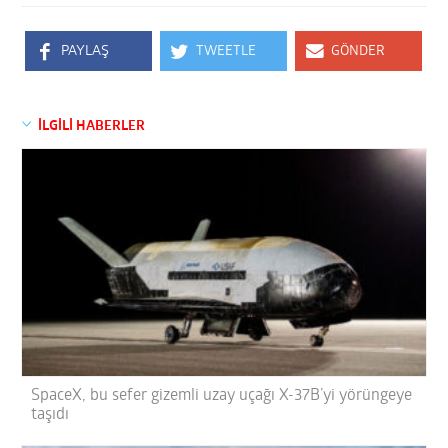
PAYLAŞ
TWEETLE
GÖNDER
İLGİLİ HABERLER
SpaceX, bu sefer gizemli uzay uçağı X-37B’yi yörüngeye
taşıdı