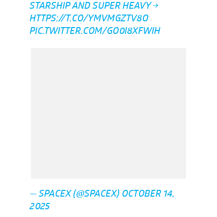
STARSHIP AND SUPER HEAVY →
HTTPS://T.CO/YMVMGZTV8O
PIC.TWITTER.COM/GO0I8XFWIH
— SPACEX (@SPACEX)
OCTOBER 14,
2025