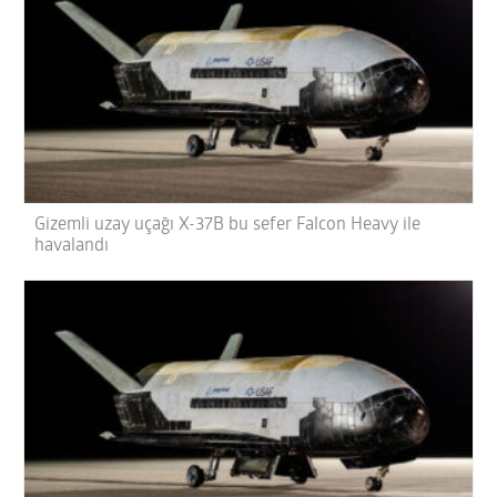
Gizemli uzay uçağı X-37B bu sefer Falcon Heavy ile
havalandı