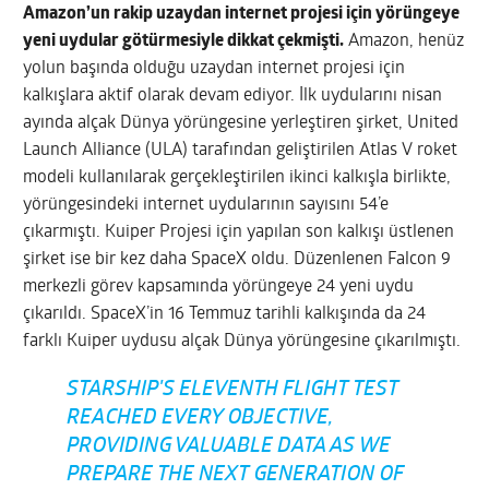
Amazon’un rakip uzaydan internet projesi için yörüngeye
yeni uydular götürmesiyle dikkat çekmişti.
Amazon, henüz
yolun başında olduğu uzaydan internet projesi için
kalkışlara aktif olarak devam ediyor. İlk uydularını nisan
ayında alçak Dünya yörüngesine yerleştiren şirket, United
Launch Alliance (ULA) tarafından geliştirilen Atlas V roket
modeli kullanılarak gerçekleştirilen ikinci kalkışla birlikte,
yörüngesindeki internet uydularının sayısını 54’e
çıkarmıştı. Kuiper Projesi için yapılan son kalkışı üstlenen
şirket ise bir kez daha SpaceX oldu. Düzenlenen Falcon 9
merkezli görev kapsamında yörüngeye 24 yeni uydu
çıkarıldı. SpaceX’in 16 Temmuz tarihli kalkışında da 24
farklı Kuiper uydusu alçak Dünya yörüngesine çıkarılmıştı.
STARSHIP'S ELEVENTH FLIGHT TEST
REACHED EVERY OBJECTIVE,
PROVIDING VALUABLE DATA AS WE
PREPARE THE NEXT GENERATION OF