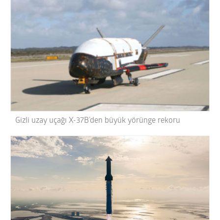
Gizli uzay uçağı X-37B’den büyük yörünge rekoru