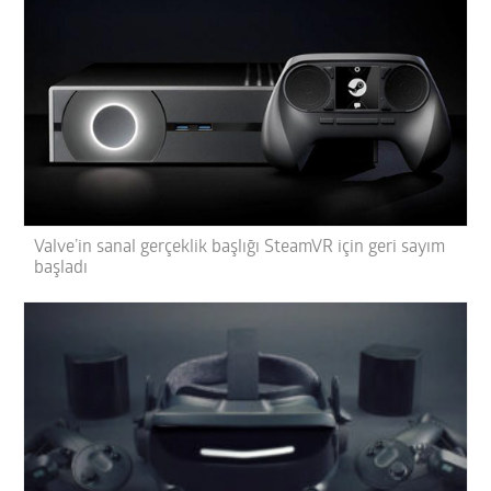
Valve’in sanal gerçeklik başlığı SteamVR için geri sayım
başladı