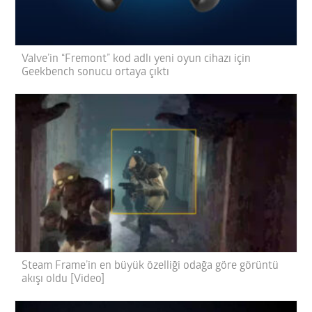
Valve’in “Fremont” kod adlı yeni oyun cihazı için
Geekbench sonucu ortaya çıktı
Steam Frame’in en büyük özelliği odağa göre görüntü
akışı oldu [Video]