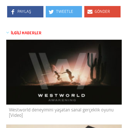
PAYLAŞ
TWEETLE
GÖNDER
İLGİLİ HABERLER
Westworld deneyimini yaşatan sanal gerçeklik oyunu
[Video]