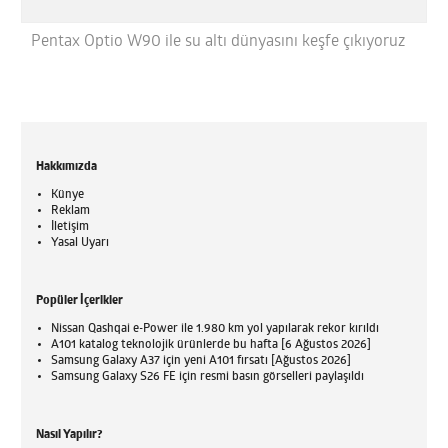
Pentax Optio W90 ile su altı dünyasını keşfe çıkıyoruz
Hakkımızda
Künye
Reklam
İletişim
Yasal Uyarı
Popüler İçerikler
Nissan Qashqai e-Power ile 1.980 km yol yapılarak rekor kırıldı
A101 katalog teknolojik ürünlerde bu hafta [6 Ağustos 2026]
Samsung Galaxy A37 için yeni A101 fırsatı [Ağustos 2026]
Samsung Galaxy S26 FE için resmi basın görselleri paylaşıldı
Nasıl Yapılır?