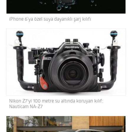
iPhone 6’ya özel suya dayanıklı şarj kılıfı
Nikon Z7’yi 100 metre su altında koruyan kılıf:
Nauticam NA-Z7