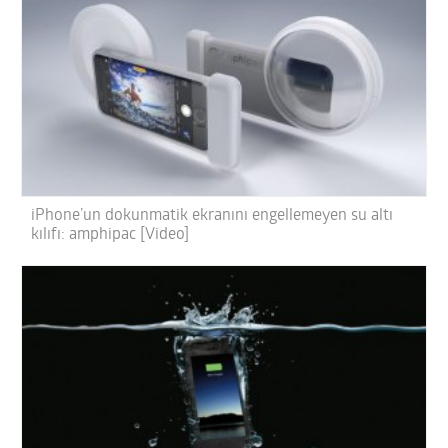
iPhone’un dokunmatik ekranını engellemeyen su altı
kılıfı: amphipac [Video]