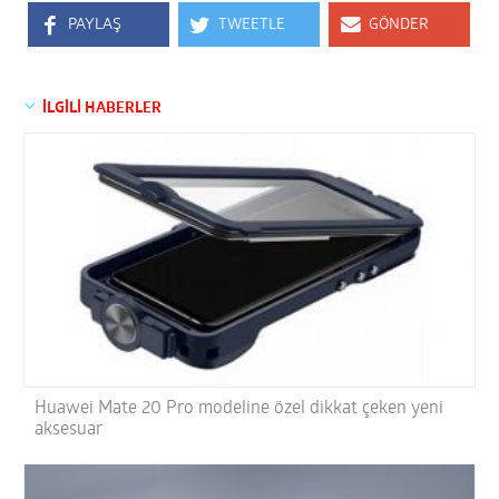
PAYLAŞ
TWEETLE
GÖNDER
İLGİLİ HABERLER
Huawei Mate 20 Pro modeline özel dikkat çeken yeni
aksesuar