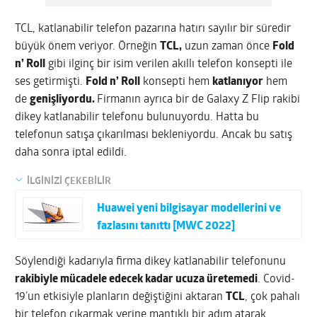
TCL, katlanabilir telefon pazarına hatırı sayılır bir süredir
büyük önem veriyor. Örneğin
TCL,
uzun zaman önce
Fold
n’ Roll
gibi ilginç bir isim verilen akıllı telefon konsepti ile
ses getirmişti.
Fold n’ Roll
konsepti hem
katlanıyor
hem
de
genişliyordu.
Firmanın ayrıca bir de Galaxy Z Flip rakibi
dikey katlanabilir telefonu bulunuyordu. Hatta bu
telefonun satışa çıkarılması bekleniyordu. Ancak bu satış
daha sonra iptal edildi.
İLGİNİZİ ÇEKEBİLİR
Huawei yeni bilgisayar modellerini ve
fazlasını tanıttı [MWC 2022]
Söylendiği kadarıyla firma dikey katlanabilir telefonunu
rakibiyle mücadele edecek kadar ucuza üretemedi
. Covid-
19’un etkisiyle planların değiştiğini aktaran
TCL
, çok pahalı
bir telefon çıkarmak yerine mantıklı bir adım atarak