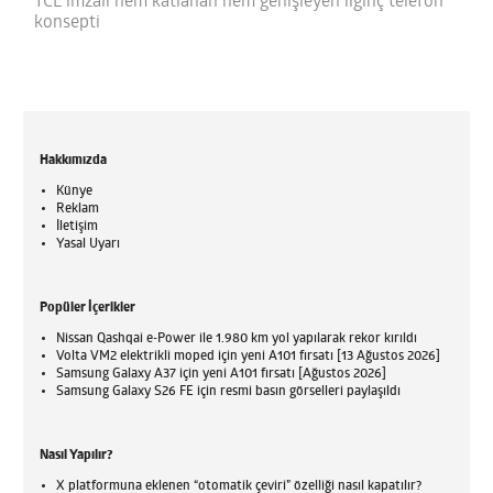
TCL imzalı hem katlanan hem genişleyen ilginç telefon
konsepti
Hakkımızda
Künye
Reklam
İletişim
Yasal Uyarı
Popüler İçerikler
Nissan Qashqai e-Power ile 1.980 km yol yapılarak rekor kırıldı
Volta VM2 elektrikli moped için yeni A101 fırsatı [13 Ağustos 2026]
Samsung Galaxy A37 için yeni A101 fırsatı [Ağustos 2026]
Samsung Galaxy S26 FE için resmi basın görselleri paylaşıldı
Nasıl Yapılır?
X platformuna eklenen “otomatik çeviri” özelliği nasıl kapatılır?