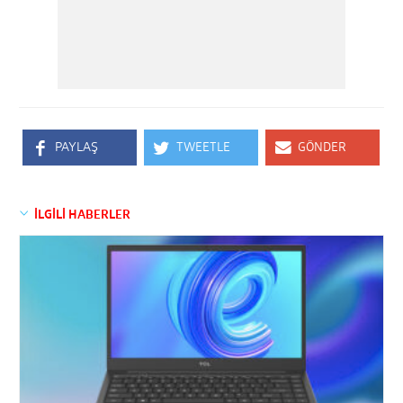
PAYLAŞ
TWEETLE
GÖNDER
İLGİLİ HABERLER