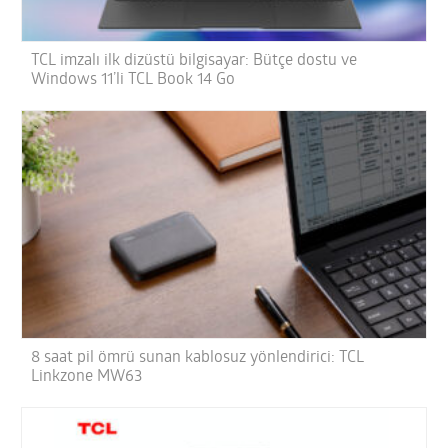
TCL imzalı ilk dizüstü bilgisayar: Bütçe dostu ve
Windows 11’li TCL Book 14 Go
8 saat pil ömrü sunan kablosuz yönlendirici: TCL
Linkzone MW63