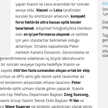
dol
yapan Xiaomi ve Leica arasındaki bir sonraki
Sma
seviye oldu.
Xiaomi
ve
Leica
tarafından
“Le
kurulan bu enstitünün amacının,
kompakt
Ele
form faktörde ultra hassas optik lensler
pay
tasarlamak
, bilişimsel fotoğrafçılıkta mümkün
olan
en iyi performansa ulaşmak
ve optikler
Tog
gen
için yeni standartlar belirlemek olduğu
Tru
aktarılıyor. Ortaklık kapsamında Pekin
yaş
merkezli Kamera Donanımı, Görüntüleme ve
ola
Değerlendirmesine odaklanan üç büyük laboratuvarın
ğı bir sonraki seviyeye taşıma hedefiyle Xiaomi ve
u sayede
200’den fazla uzmandan oluşan ortak bir ekip
tilux ve APO serisi gibi ikonik optik tasarımlar da
sil lenslerinin arkasındaki efsane tasarımcı
Peter
zelinde optik uzmanı olarak görev yapacak. Xiaomi
aomi Cep Telefonu Departmanı Başkanı
Zeng Xuezong,
Xiaomi Group Yazılım Teknik Ekibi Başkanı
Yi Yan
ve
ürü
Wang Xuanran
ise direktör yardımcıları olarak görev