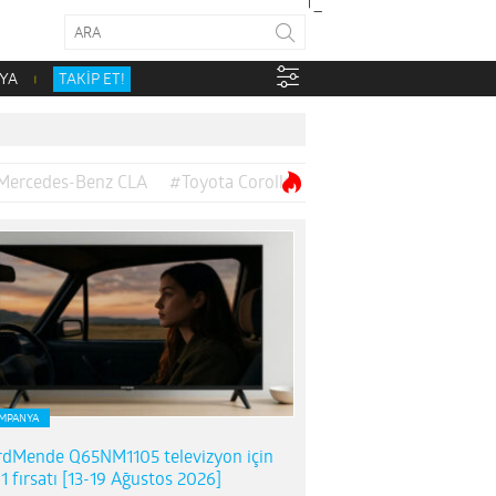
YA
TAKİP ET!
Mercedes-Benz CLA
#Toyota Corolla
MPANYA
dMende Q65NM1105 televizyon için
1 fırsatı [13-19 Ağustos 2026]