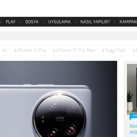
PLAY
DOSYA
UYGULAMA
NASIL YAPILIR?
KAMPAN
 Air
#iPhone 17 Pro
#iPhone 17 Pro Max
#Togg T10F
#
KA
Nor
A10