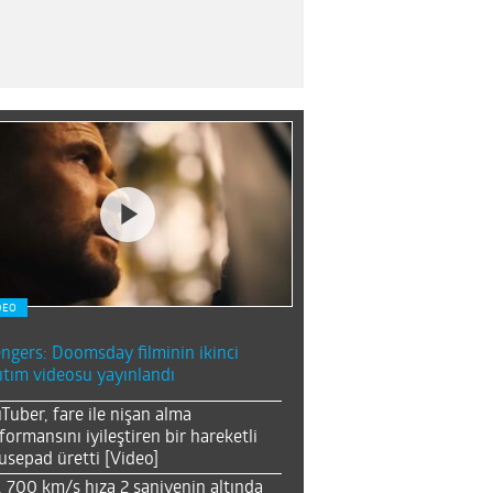
DEO
ngers: Doomsday filminin ikinci
ıtım videosu yayınlandı
Tuber, fare ile nişan alma
formansını iyileştiren bir hareketli
sepad üretti [Video]
, 700 km/s hıza 2 saniyenin altında