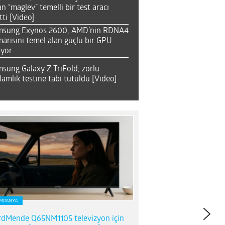
an “maglev” temelli bir test aracı
tti [Video]
msung Exynos 2600, AMD’nin RDNA4
arisini temel alan güçlü bir GPU
ıyor
sung Galaxy Z TriFold, zorlu
lamlık testine tabi tutuldu [Video]
MPANYA
dMende Q65NM1105 televizyon için