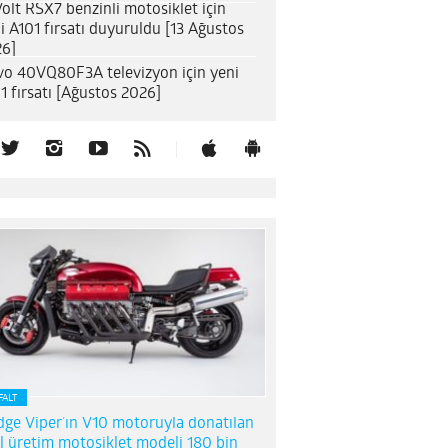
olt RSX7 benzinli motosiklet için
i A101 fırsatı duyuruldu [13 Ağustos
6]
o 40VQ80F3A televizyon için yeni
1 fırsatı [Ağustos 2026]
FALT
ge Viper’ın V10 motoruyla donatılan
l üretim motosiklet modeli 180 bin