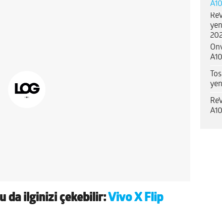
A10
ReV
yen
202
Onv
A10
Tos
yen
ReV
A10
u da ilginizi çekebilir:
Vivo X Flip