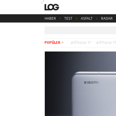
HABER
TEST
ASFALT
RADAR
POPÜLER
#iPhone 17
#iPhone 17