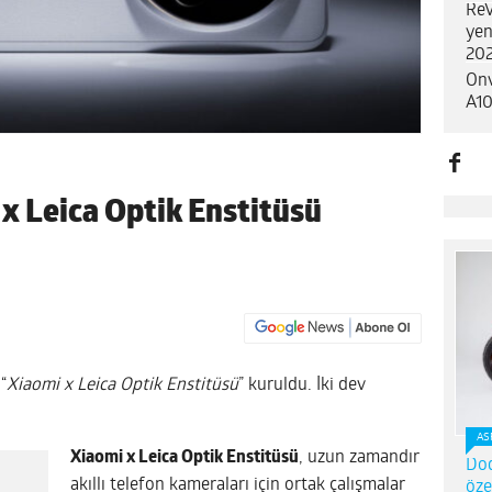
ReV
yen
202
Onv
A10
 x Leica Optik Enstitüsü
“
Xiaomi x Leica Optik Enstitüsü
” kuruldu. İki dev
AS
Xiaomi x Leica Optik Enstitüsü
, uzun zamandır
Dod
akıllı telefon kameraları için ortak çalışmalar
öze