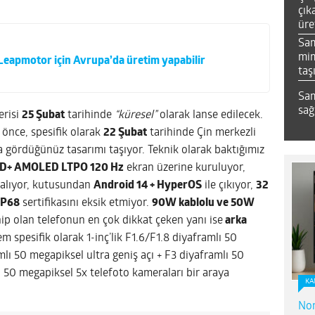
çık
üre
Sa
mim
i Leapmotor için Avrupa’da üretim yapabilir
taş
Sam
sağ
erisi
25 Şubat
tarihinde
“küresel”
olarak lanse edilecek.
 önce, spesifik olarak
22 Şubat
tarihinde Çin merkezli
a gördüğünüz tasarımı taşıyor. Teknik olarak baktığımız
HD+ AMOLED LTPO 120 Hz
ekran üzerine kuruluyor,
 alıyor, kutusundan
Android 14 + HyperOS
ile çıkıyor,
32
IP68
sertifikasını eksik etmiyor.
90W kablolu ve 50W
hip olan telefonun en çok dikkat çeken yanı ise
arka
em spesifik olarak 1-inç’lik F1.6/F1.8 diyaframlı 50
mlı 50 megapiksel ultra geniş açı + F3 diyaframlı 50
ı 50 megapiksel 5x telefoto kameraları bir araya
KA
Nor