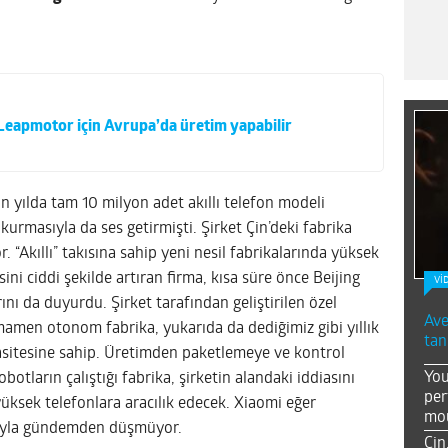
i Leapmotor için Avrupa’da üretim yapabilir
n yılda tam 10 milyon adet akıllı telefon modeli
kurmasıyla da ses getirmişti. Şirket Çin’deki fabrika
 “Akıllı” takısına sahip yeni nesil fabrikalarında yüksek
ni ciddi şekilde artıran firma, kısa süre önce Beijing
Vİ
ını da duyurdu. Şirket tarafından geliştirilen özel
Ave
amen otonom fabrika, yukarıda da dediğimiz gibi yıllık
tan
sitesine sahip. Üretimden paketlemeye ve kontrol
You
tların çalıştığı fabrika, şirketin alandaki iddiasını
per
üksek telefonlara aracılık edecek. Xiaomi eğer
mou
arıyla gündemden düşmüyor.
Çin