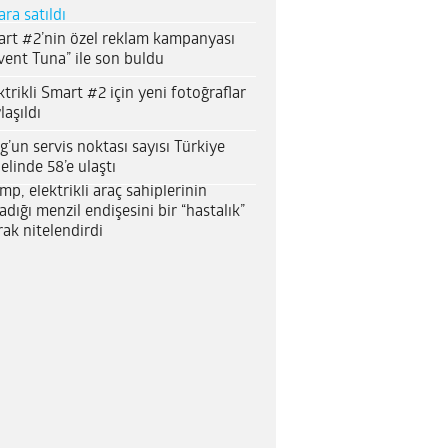
ara satıldı
rt #2’nin özel reklam kampanyası
vent Tuna” ile son buldu
ktrikli Smart #2 için yeni fotoğraflar
laşıldı
g’un servis noktası sayısı Türkiye
elinde 58’e ulaştı
mp, elektrikli araç sahiplerinin
adığı menzil endişesini bir “hastalık”
rak nitelendirdi