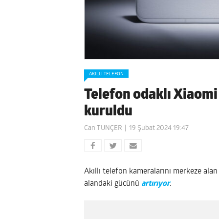
AKILLI TELEFON
Telefon odaklı Xiaomi
kuruldu
Can TUNÇER
19 Şubat 2024 19:47
Akıllı telefon kameralarını merkeze alan 
alandaki gücünü
artırıyor
.