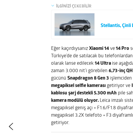
İLGİNİZİ ÇEKEBİLİR
Stellantis, Çinl
Eğer kaçırdıysanız
Xiaomi 14
ve
14 Pro
s
Türkiye’de de satılacak bu telefonlardan
olarak lanse edilecek
14 Ultra
ise aşağıd
zaman 3.000 nit’i görebilen
6,73-inç Q
gücünü
Snapdragon 8 Gen 3
işlemciden
megapiksel selfie kamerası
getiriyor ve
kablosu
şarj destekli 5.300 mAh
pile sa
kamera modülü oluyor.
Leica imzalı sist
megapiksel geniş açı + F1.6/F1.8 diyafra
megapiksel 3.2X telefoto + F3 diyaframl
getiriyor.