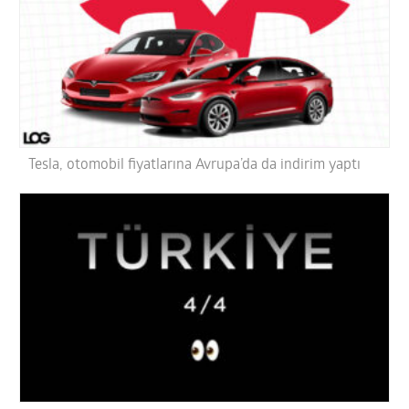
Tesla, otomobil fiyatlarına Avrupa’da da indirim yaptı