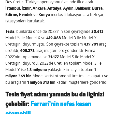
Dev üretici Türkiye operasyonu özelinde ilk olarak
İstanbul, İzmir, Ankara, Antalya, Aydın, Balıkesir, Bursa,
Edirne, Hendek
ve
Konya
merkezli lokasyonlara hızlı şarj
istasyonları kurulacak.
Tesla
, bunlarda önce de 2022’nin son çeyreğinde
20.613
Model S ile Model X ve
419.088
Model 3 ile Model Y
ürettiğini duyurmuştu. Son çeyrekte toplam
439.701
araç
üretildi,
405.278
araç müşterilere gönderildi. Firma
2022’nin toplamında ise
71.177
Model S ile Model X
ürettiğini duyurdu. 2022’de üretilen toplam Model 3 ile
Model Y ise
1,3 milyona
yaklaştı. Firma yılı toplam
1
milyon 369 bin
Model serisi otomobil üretimi ile kapattı ve
bu araçların
1 milyon 313 bin
kadarı müşterilere gönderildi.
Tesla fiyat adımı yanında bu da ilginizi
çekebilir:
Ferrari’nin nefes kesen