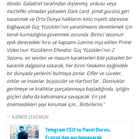
döndü. Galadriel tarafından dışlanmış, ordusu veya
müttefiki olmadan yükselen Dark Lord, şimdi gücünü geri
kazanmak ve Orta Dünya halklarını kötü niyetli idaresine
bağlayacak Güç Yüzükleri’nin yaratılmasını denetlemek için
kendi kurnazlığına güvenmek zorunda. Birinci sezonun
epik derecedeki hırsı ve kapsamı üzerine inşa edilen Prime
Video’nun Yüzüklerin Efendisi: Güç Yüzükleri’nin 2.
Sezonu, en sevilen ve masum karakterleri bile yükselen bir
karanlık dalgasına sokarak, her birini felaketin eşiğindeki
bir dünyada yerlerini bulmaya zorlar. Elfler ve cüceler,
orklar ve insanlar, büyücüler ve Harfoot’lar… Dostluklar
gerilmeye ve krallıklar parçalanmaya başladığında, iyiliğin
güçleri daha da kahramanca savaşacak. En çok
önemsedikleri şeyi korumak için… Birbirlerini.”
İLGİNİZİ ÇEKEBİLİR
Telegram CEO’su Pavel Durov,
Fransa’dan ayrılamayacak