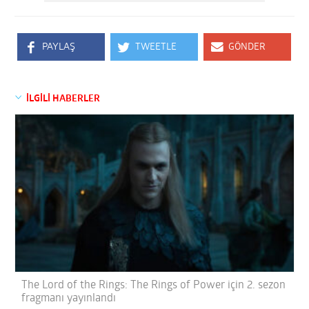
PAYLAŞ
TWEETLE
GÖNDER
İLGİLİ HABERLER
The Lord of the Rings: The Rings of Power için 2. sezon
fragmanı yayınlandı