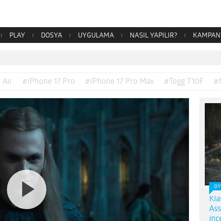
PLAY
DOSYA
UYGULAMA
NASIL YAPILIR?
KAMPAN
 Air
#iPhone 17 Pro
#iPhone 17 Pro Max
#Togg T10F
#
OY
Kla
Ass
inc