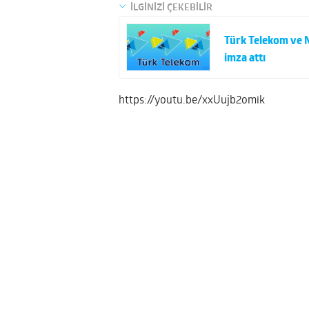
İLGİNİZİ ÇEKEBİLİR
Türk Telekom ve No
imza attı
https://youtu.be/xxUujb2omik