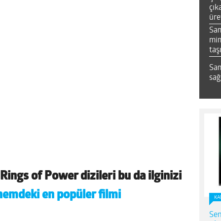
çık
üre
Sa
mim
taş
Sam
sağ
Rings of Power dizileri bu da ilginizi
nemdeki en popüler filmi
KA
Sen