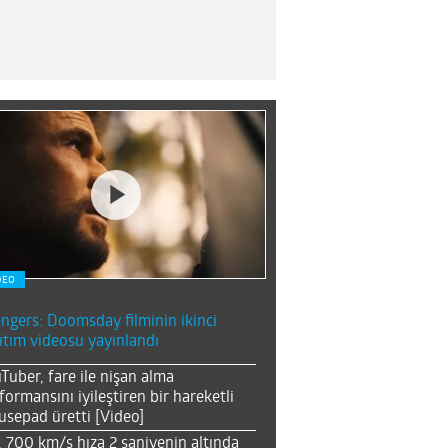
DEO
ngers: Doomsday filminin ikinci
ıtım videosu yayınlandı
Tuber, fare ile nişan alma
formansını iyileştiren bir hareketli
sepad üretti [Video]
, 700 km/s hıza 2 saniyenin altında