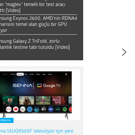
an “maglev” temelli bir test aracı
tti [Video]
msung Exynos 2600, AMD’nin RDNA4
arisini temel alan güçlü bir GPU
ıyor
sung Galaxy Z TriFold, zorlu
lamlık testine tabi tutuldu [Video]
MPANYA
na 55UQ9500F televizyon için yeni