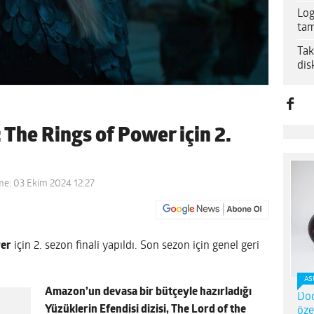
Log
tam
Tak
dis
 The Rings of Power için 2.
me: 03 Ekim 2024 12:27
wer
için 2. sezon finali yapıldı. Son sezon için genel geri
AS
Amazon’un devasa bir bütçeyle hazırladığı
Dod
Yüzüklerin Efendisi dizisi, The Lord of the
öze