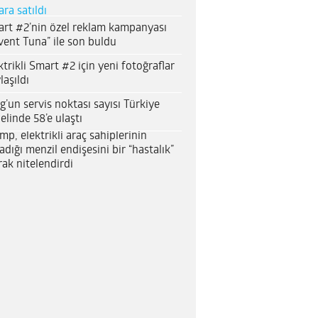
ara satıldı
rt #2’nin özel reklam kampanyası
vent Tuna” ile son buldu
ktrikli Smart #2 için yeni fotoğraflar
laşıldı
g’un servis noktası sayısı Türkiye
elinde 58’e ulaştı
mp, elektrikli araç sahiplerinin
adığı menzil endişesini bir “hastalık”
rak nitelendirdi