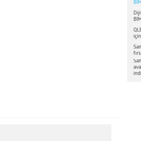
BİM
Dij
BİM
QLE
içi
Sam
fır
Sam
ava
ind