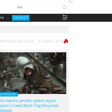
YA
TAKİP ET!
Mercedes-Benz CLA
#Toyota Corolla
UN İNCELEME
sik macera yeniden yelken açıyor;
assin’s Creed Black Flag Resynced
elemesi