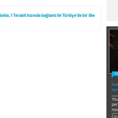
kia, 1 Terabit hızında bağlantı ile Türkiye’de bir ilke
Vİ
Ave
tan
You
per
mou
Çin