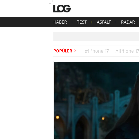
HABER
TEST
ASFALT
RADAR
POPÜLER
#iPhone 17
#iPhone 17