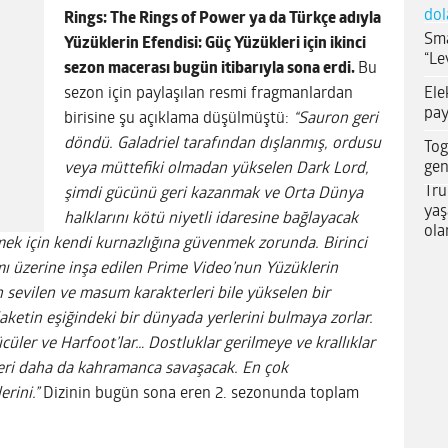
dol
Rings: The Rings of Power ya da Türkçe adıyla
Sma
Yüzüklerin Efendisi: Güç Yüzükleri için ikinci
“Le
sezon macerası bugün itibarıyla sona erdi.
Bu
Ele
sezon için paylaşılan resmi fragmanlardan
pay
birisine şu açıklama düşülmüştü:
“Sauron geri
döndü. Galadriel tarafından dışlanmış, ordusu
Tog
gen
veya müttefiki olmadan yükselen Dark Lord,
Tru
şimdi gücünü geri kazanmak ve Orta Dünya
yaş
halklarını kötü niyetli idaresine bağlayacak
ola
mek için kendi kurnazlığına güvenmek zorunda. Birinci
ı üzerine inşa edilen Prime Video’nun Yüzüklerin
n sevilen ve masum karakterleri bile yükselen bir
laketin eşiğindeki bir dünyada yerlerini bulmaya zorlar.
yücüler ve Harfoot’lar… Dostluklar gerilmeye ve krallıklar
leri daha da kahramanca savaşacak. En çok
erini.”
Dizinin bugün sona eren 2. sezonunda toplam