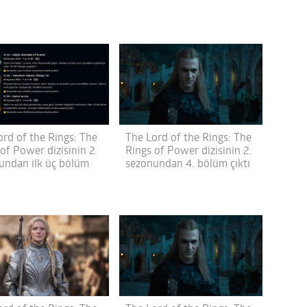
The Lord of the Rings: The
ord of the Rings: The
Rings of Power dizisinin 2.
of Power dizisinin 2.
sezonundan 4. bölüm çıktı
undan ilk üç bölüm