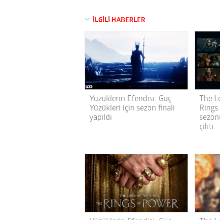
İLGİLİ HABERLER
Yüzüklerin Efendisi: Güç
The L
Yüzükleri için sezon finali
Rings 
yapıldı
sezon
çıktı