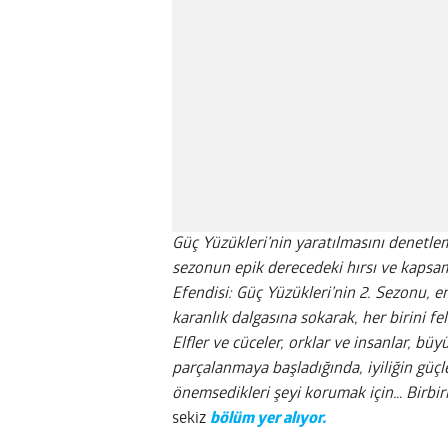
Güç Yüzükleri’nin yaratılmasını denetle
sezonun epik derecedeki hırsı ve kapsam
Efendisi: Güç Yüzükleri’nin 2. Sezonu, e
karanlık dalgasına sokarak, her birini fe
Elfler ve cüceler, orklar ve insanlar, bü
parçalanmaya başladığında, iyiliğin güç
önemsedikleri şeyi korumak için… Birbirl
sekiz
bölüm yer alıyor.