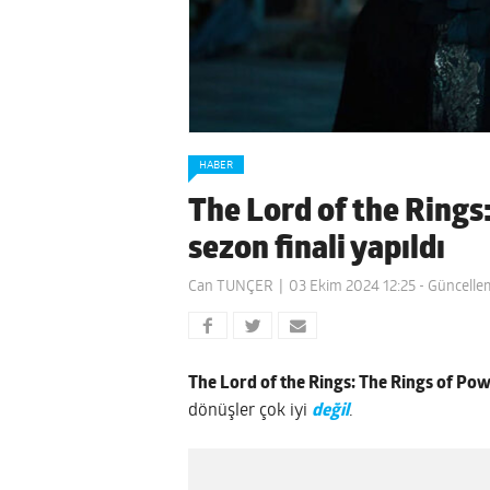
HABER
The Lord of the Rings:
sezon finali yapıldı
Can TUNÇER
03 Ekim 2024 12:25
- Güncelle
The Lord of the Rings: The Rings of Po
dönüşler çok iyi
değil
.