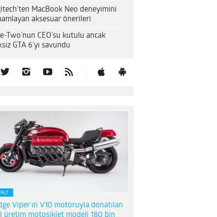
itech’ten MacBook Neo deneyimini
amlayan aksesuar önerileri
e-Two’nun CEO’su kutulu ancak
ksiz GTA 6’yı savundu
FALT
ge Viper’ın V10 motoruyla donatılan
l üretim motosiklet modeli 180 bin