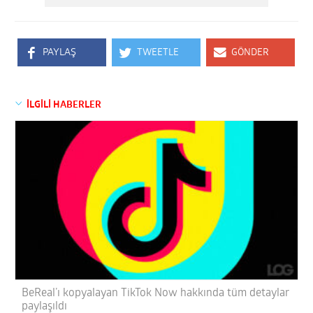
PAYLAŞ
TWEETLE
GÖNDER
İLGİLİ HABERLER
BeReal’ı kopyalayan TikTok Now hakkında tüm detaylar
paylaşıldı