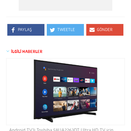
PAYLAŞ
TWEETLE
GÖNDER
İLGİLİ HABERLER
Android TV’li Toshiba 58UA2263DT Ultra HD TV için