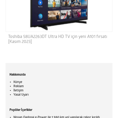
Toshiba 58UA2263DT Ultra HD TV için yeni A101 fırsatı
[Kasım 2023]
Hakkımızda
Künye
Reklam
İletişim
Yasal Uyarı
Popüler İçerikler
Nissan Qashqai e-Power ile 1.980 km yol yapılarak rekor kırıldı