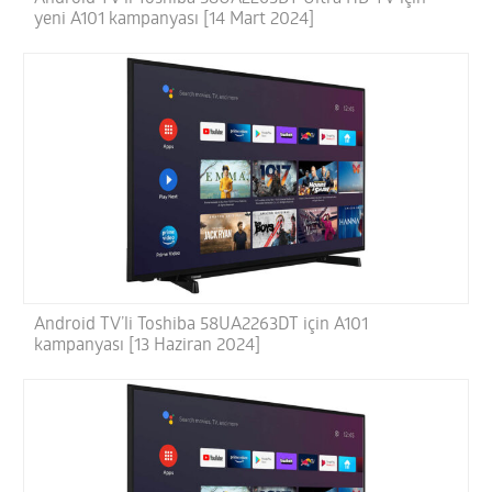
yeni A101 kampanyası [14 Mart 2024]
Android TV’li Toshiba 58UA2263DT için A101
kampanyası [13 Haziran 2024]