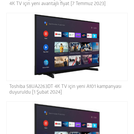
4K TV için yeni avantajlı fiyat [7 Temmuz 2023]
Toshiba 58UA2263DT 4K TV için yeni A101 kampanyası
duyuruldu [1 Şubat 2024]