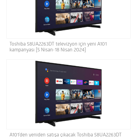
Toshiba 58UA2263DT televizyon için yeni A101
kampanyası [5 Nisan-18 Nisan 2024]
A101’den yeniden satışa çıkacak Toshiba 58UA2263DT