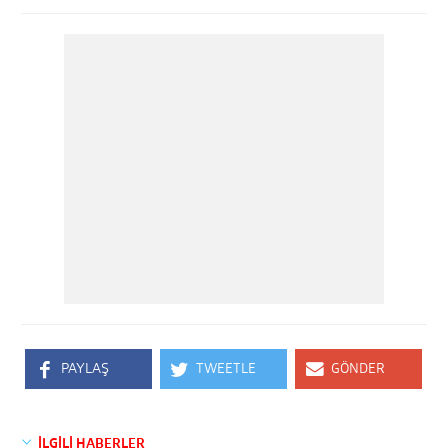
PAYLAŞ
TWEETLE
GÖNDER
İLGİLİ HABERLER