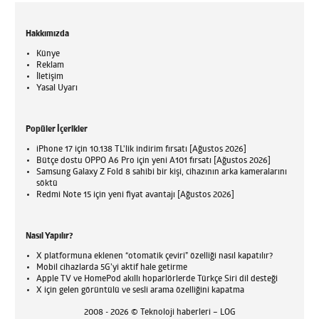
Hakkımızda
Künye
Reklam
İletişim
Yasal Uyarı
Popüler İçerikler
iPhone 17 için 10.138 TL'lik indirim fırsatı [Ağustos 2026]
Bütçe dostu OPPO A6 Pro için yeni A101 fırsatı [Ağustos 2026]
Samsung Galaxy Z Fold 8 sahibi bir kişi, cihazının arka kameralarını
söktü
Redmi Note 15 için yeni fiyat avantajı [Ağustos 2026]
Nasıl Yapılır?
X platformuna eklenen “otomatik çeviri” özelliği nasıl kapatılır?
Mobil cihazlarda 5G’yi aktif hale getirme
Apple TV ve HomePod akıllı hoparlörlerde Türkçe Siri dil desteği
X için gelen görüntülü ve sesli arama özelliğini kapatma
2008 - 2026 © Teknoloji haberleri – LOG